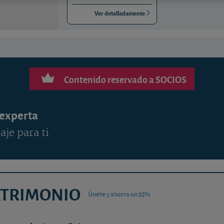
Ver detalladamente
Contenido reservado a SOCIOS
 experta
aje para ti
ATRIMONIO
Únete y ahorra un 35%