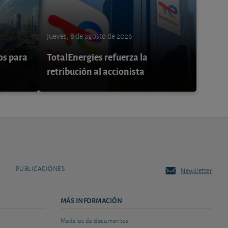
jueves, 6 de agosto de 2026
os para
TotalEnergies refuerza la
retribución al accionista
PUBLICACIONES
Newsletter
MÁS INFORMACIÓN
Modelos de documentos