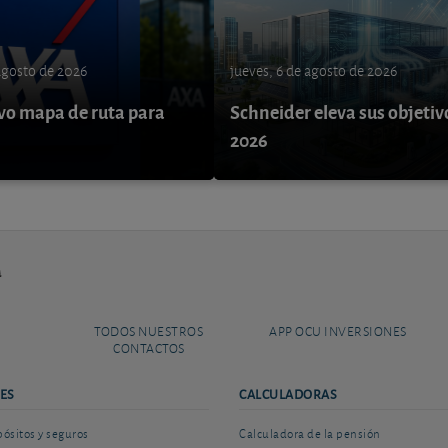
 agosto de 2026
jueves, 6 de agosto de 2026
o mapa de ruta para
Schneider eleva sus objetiv
9
2026
a
TODOS NUESTROS
APP OCU INVERSIONES
CONTACTOS
ES
CALCULADORAS
sitos y seguros
Calculadora de la pensión