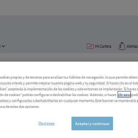
N
Mi Cartera
Alertas
Publicado el
07 julio 2021
lectura: 2 min.
cookies propias y de terceros para analizar tus hábitos de navegación, lo que permite obte
BCP vende su filial suiza
 suscita interés y permite mejorar nuestra página web y tu seguridad. Si haces clic en el bo
okies" aceptarás la implementación de las cookies y solo entonces se implantarán. Si haces c
El banco portugués ha llegado a un acue
ón de cookies" podrás configurar o deshabilitar las cookies. Además, si haces
clic aquí
podr
cookies y configurarlas o deshabilitarlas en cualquier momento. Este banner se mantendrá 
venta de su filial de banca privada en S
una de estas dos opciones.
BCP
1,102 EUR
-
PTBCP0AM0015
Opciones
Aceptar y continuar
07/08/2026
Lisboa