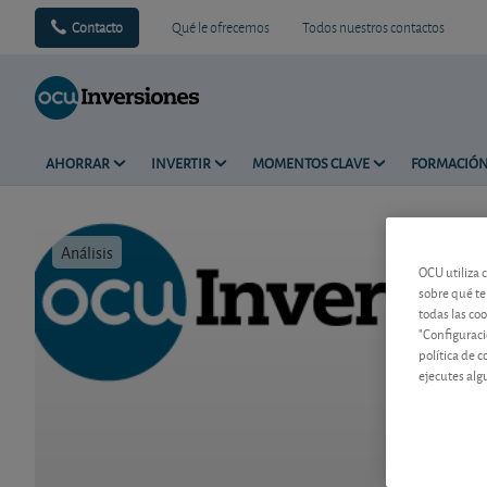
Contacto
Qué le ofrecemos
Todos nuestros contactos
AHORRAR
INVERTIR
MOMENTOS CLAVE
FORMACIÓ
Análisis
Tiempo de 
OCU utiliza 
sobre qué te
todas las co
"Configuraci
política de 
ejecutes alg