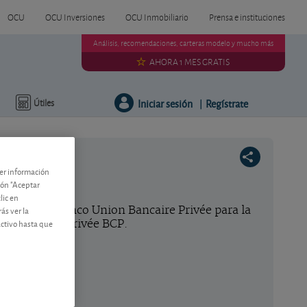
OCU
OCU Inversiones
OCU Inmobiliario
Prensa e instituciones
Análisis, recomendaciones, carteras modelo y mucho más
AHORA 1 MES GRATIS
Iniciar sesión
Regístrate
Útiles
|
ner información
tón "Aceptar
lic en
rdo con el banco Union Bancaire Privée para la
ás ver la
activo hasta que
uiza, Banque Privée BCP.