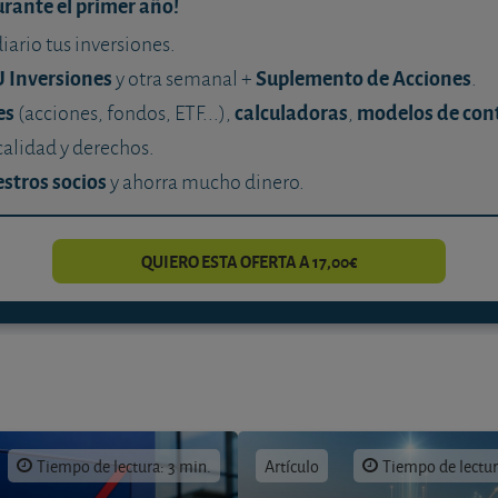
urante el primer año!
diario tus inversiones.
U Inversiones
Suplemento de Acciones
y otra semanal +
.
es
calculadoras
modelos de con
(acciones, fondos, ETF...),
,
calidad y derechos.
stros socios
y ahorra mucho dinero.
QUIERO ESTA OFERTA A 17,00€
Tiempo de lectura: 3 min.
Artículo
Tiempo de lectur