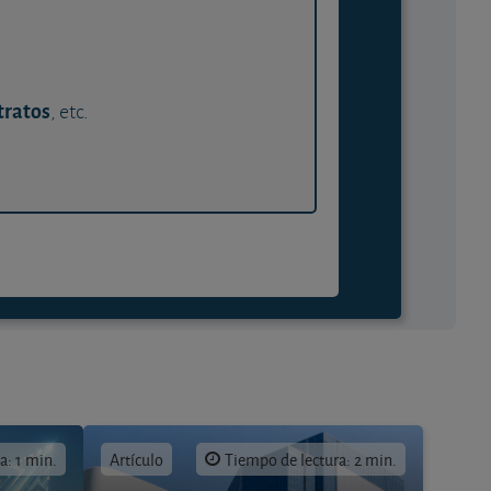
tratos
, etc.
a: 1 min.
Artículo
Tiempo de lectura: 2 min.