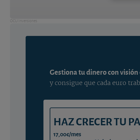
OCU Inversiones
Gestiona tu dinero con visión
y consigue que cada euro trab
HAZ CRECER TU P
17,00€/mes