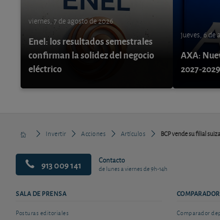
viernes, 7 de agosto de 2026
jueves, 6 de
Enel: los resultados semestrales
confirman la solidez del negocio
AXA: Nuev
eléctrico
2027-202
Invertir
Acciones
Artículos
BCP vende su filial suiz
Contacto
913 009 141
de lunes a viernes de 9h-14h
SALA DE PRENSA
COMPARADOR
Posturas editoriales
Comparador depó