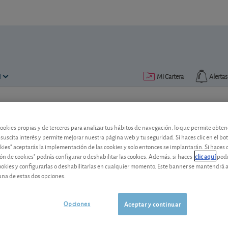
N
Mi Cartera
Alertas
Publicado el
01 julio 2021
lectura: 1 min.
cookies propias y de terceros para analizar tus hábitos de navegación, lo que permite obte
Acciona paga dividendo
 suscita interés y permite mejorar nuestra página web y tu seguridad. Si haces clic en el bo
okies" aceptarás la implementación de las cookies y solo entonces se implantarán. Si haces c
La compañía constructora y de infraestr
ón de cookies" podrás configurar o deshabilitar las cookies. Además, si haces
clic aquí
podr
cookies y configurarlas o deshabilitarlas en cualquier momento. Este banner se mantendrá 
euros brutos por acción.
una de estas dos opciones.
Acciona
213,00 EUR
-
ES0125220311
Opciones
Aceptar y continuar
07/08/2026
Madrid