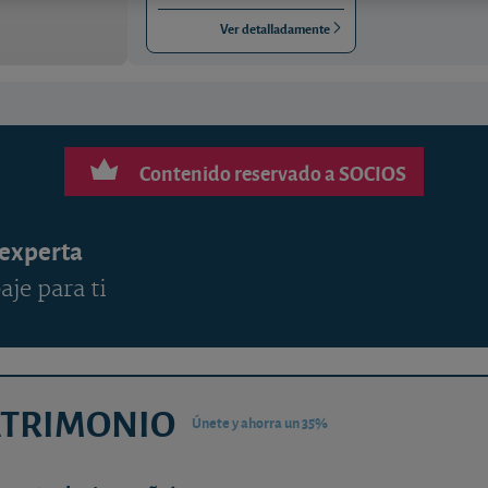
Ver detalladamente
Contenido reservado a SOCIOS
 experta
aje para ti
ATRIMONIO
Únete y ahorra un 35%