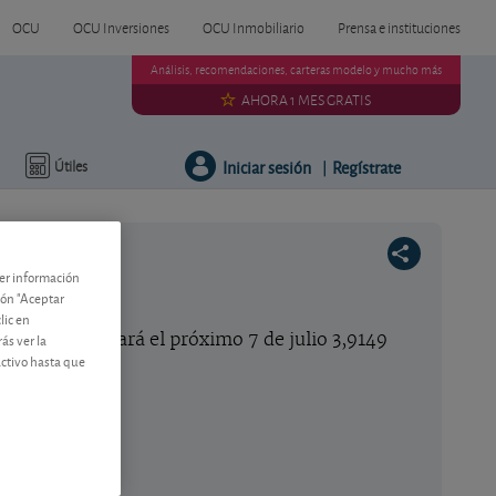
OCU
OCU Inversiones
OCU Inmobiliario
Prensa e instituciones
Análisis, recomendaciones, carteras modelo y mucho más
AHORA 1 MES GRATIS
Iniciar sesión
Regístrate
Útiles
|
ner información
tón "Aceptar
lic en
ucturas abonará el próximo 7 de julio 3,9149
ás ver la
activo hasta que