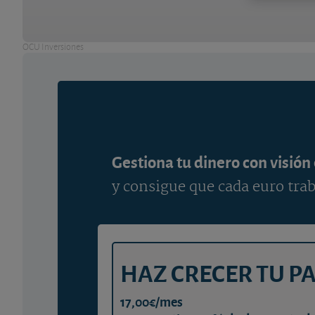
OCU Inversiones
Gestiona tu dinero con visión
y consigue que cada euro trab
HAZ CRECER TU P
17,00€/mes