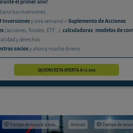
urante el primer año!
diario tus inversiones.
U Inversiones
Suplemento de Acciones
y otra semanal +
.
es
calculadoras
modelos de con
(acciones, fondos, ETF...),
,
calidad y derechos.
stros socios
y ahorra mucho dinero.
QUIERO ESTA OFERTA A 17,00€
Tiempo de lectura: 3 min.
Artículo
Tiempo de lectur