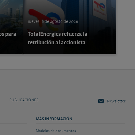
jueves, 6 de agosto de 2026
os para
TotalEnergies refuerza la
retribución al accionista
PUBLICACIONES
Newsletter
MÁS INFORMACIÓN
Modelos de documentos