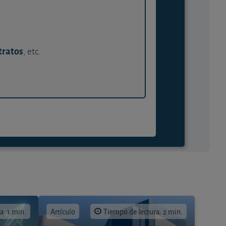
tratos
, etc.
a: 1 min.
Artículo
Tiempo de lectura: 2 min.