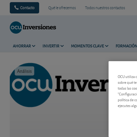
Contacto
Qué le ofrecemos
Todos nuestros contactos
AHORRAR
INVERTIR
MOMENTOS CLAVE
FORMACIÓ
Análisis
Tiempo de 
OCU utiliza 
sobre qué te
todas las co
"Configuraci
política de 
ejecutes alg