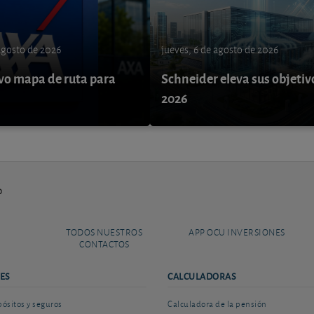
 agosto de 2026
jueves, 6 de agosto de 2026
o mapa de ruta para
Schneider eleva sus objetiv
9
2026
o
TODOS NUESTROS
APP OCU INVERSIONES
CONTACTOS
ES
CALCULADORAS
sitos y seguros
Calculadora de la pensión