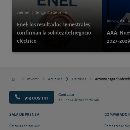
viernes, 7 de agosto de 2026
jueves, 6 de
Enel: los resultados semestrales
confirman la solidez del negocio
AXA: Nuev
eléctrico
2027-202
Invertir
Acciones
Artículos
Acciona paga dividend
Contacto
913 009 141
de lunes a viernes de 9h-14h
SALA DE PRENSA
COMPARADOR
Posturas editoriales
Comparador depó