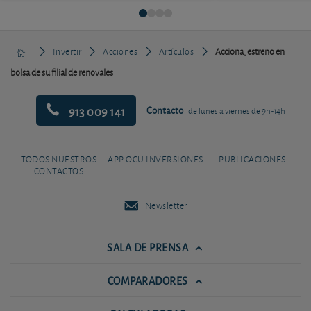
Invertir
Acciones
Artículos
Acciona, estreno en
bolsa de su filial de renovales
913 009 141
Contacto
de lunes a viernes de 9h-14h
TODOS NUESTROS
APP OCU INVERSIONES
PUBLICACIONES
CONTACTOS
Newsletter
SALA DE PRENSA
COMPARADORES