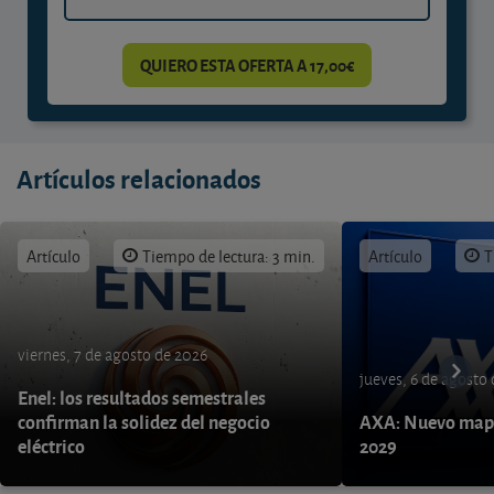
QUIERO ESTA OFERTA A 17,00€
Artículos relacionados
Artículo
Tiempo de lectura: 3 min.
Artículo
T
viernes, 7 de agosto de 2026
jueves, 6 de agosto
Enel: los resultados semestrales
confirman la solidez del negocio
AXA: Nuevo mapa
eléctrico
2029