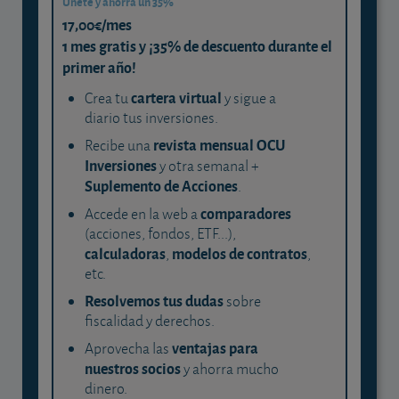
Únete y ahorra un 35%
17,00€/mes
1 mes gratis y ¡35% de descuento durante el
primer año!
cartera virtual
Crea tu
y sigue a
diario tus inversiones.
revista mensual OCU
Recibe una
Inversiones
y otra semanal +
Suplemento de Acciones
.
comparadores
Accede en la web a
(acciones, fondos, ETF...),
calculadoras
modelos de contratos
,
,
etc.
Resolvemos tus dudas
sobre
fiscalidad y derechos.
ventajas para
Aprovecha las
nuestros socios
y ahorra mucho
dinero.