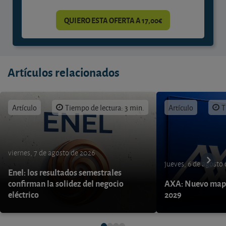
QUIERO ESTA OFERTA A 17,00€
Artículos relacionados
Artículo
Tiempo de lectura: 3 min.
Artículo
T
viernes, 7 de agosto de 2026
jueves, 6 de agosto
Enel: los resultados semestrales
confirman la solidez del negocio
AXA: Nuevo mapa
eléctrico
2029