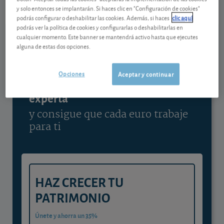
y solo entonces se implantarán. Si haces clic en "Configuración de cookies"
Ver detalladamente
podrás configurar o deshabilitar las cookies. Además, si haces
clic aquí
podrás ver la política de cookies y configurarlas o deshabilitarlas en
cualquier momento. Este banner se mantendrá activo hasta que ejecutes
alguna de estas dos opciones.
Contenido reservado a SOCIOS
Opciones
Aceptar y continuar
Gestiona tu dinero con visión
experta
y consigue que cada euro trabaje
para ti
HAZ CRECER TU
PATRIMONIO
Únete y ahorra un 35%