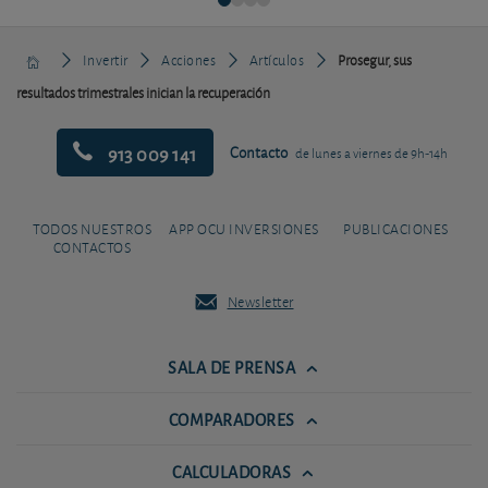
Invertir
Acciones
Artículos
Prosegur, sus
resultados trimestrales inician la recuperación
913 009 141
Contacto
de lunes a viernes de 9h-14h
TODOS NUESTROS
APP OCU INVERSIONES
PUBLICACIONES
CONTACTOS
Newsletter
SALA DE PRENSA
COMPARADORES
CALCULADORAS