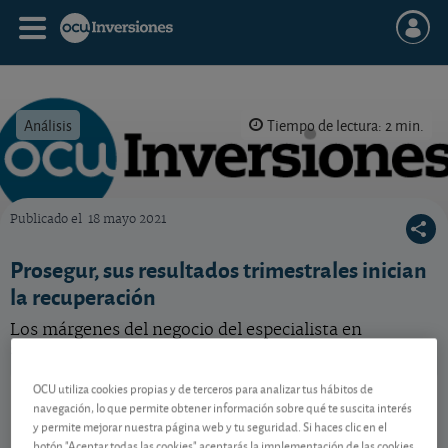
Análisis
Tiempo de lectura: 2 min.
Publicado el
18 mayo 2021
OCU Inversiones
Prosegur, sus resultados trimestrales inician
la recuperación
Los márgenes del negocio del especialista en
seguridad apuntan en la dirección correcta.
OCU utiliza cookies propias y de terceros para analizar tus hábitos de
Prosegur
2,96 EUR
navegación, lo que permite obtener información sobre qué te suscita interés
ES0175438003
y permite mejorar nuestra página web y tu seguridad. Si haces clic en el
-0,005 EUR (-0,17 %)
07/08/2026 Madrid
botón "Aceptar todas las cookies" aceptarás la implementación de las cookies