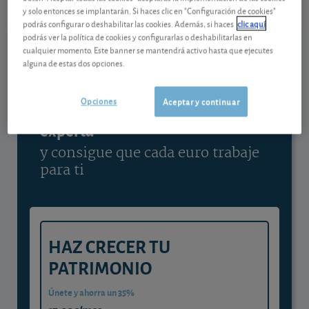
y solo entonces se implantarán. Si haces clic en "Configuración de cookies"
Ver detalladamente
podrás configurar o deshabilitar las cookies. Además, si haces
clic aquí
podrás ver la política de cookies y configurarlas o deshabilitarlas en
cualquier momento. Este banner se mantendrá activo hasta que ejecutes
alguna de estas dos opciones.
Contenido reservado a SOCIOS
Opciones
Aceptar y continuar
Gestiona tu dinero con visión
experta
y consigue que cada euro trabaje
para ti
HAZ CRECER TU
PATRIMONIO
Únete y ahorra un 35%