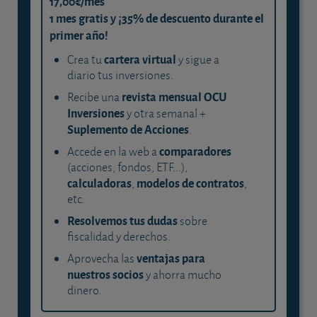
17,00€/mes
1 mes gratis y ¡35% de descuento durante el
primer año!
cartera virtual
Crea tu
y sigue a
diario tus inversiones.
revista mensual OCU
Recibe una
Inversiones
y otra semanal +
Suplemento de Acciones
.
comparadores
Accede en la web a
(acciones, fondos, ETF...),
calculadoras
modelos de contratos
,
,
etc.
Resolvemos tus dudas
sobre
fiscalidad y derechos.
ventajas para
Aprovecha las
nuestros socios
y ahorra mucho
dinero.