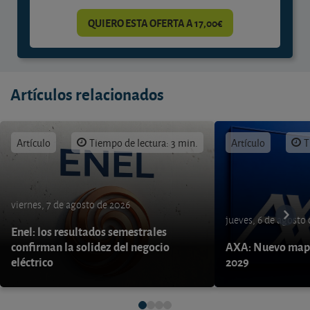
QUIERO ESTA OFERTA A 17,00€
Artículos relacionados
Artículo
Tiempo de lectura: 3 min.
Artículo
T
viernes, 7 de agosto de 2026
jueves, 6 de agosto
Enel: los resultados semestrales
confirman la solidez del negocio
AXA: Nuevo mapa
eléctrico
2029