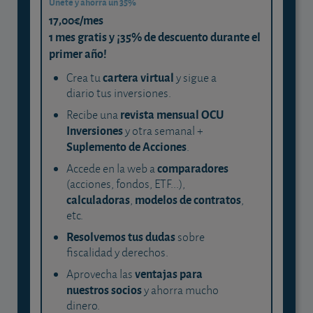
Únete y ahorra un 35%
17,00€/mes
1 mes gratis y ¡35% de descuento durante el
primer año!
cartera virtual
Crea tu
y sigue a
diario tus inversiones.
revista mensual OCU
Recibe una
Inversiones
y otra semanal +
Suplemento de Acciones
.
comparadores
Accede en la web a
(acciones, fondos, ETF...),
calculadoras
modelos de contratos
,
,
etc.
Resolvemos tus dudas
sobre
fiscalidad y derechos.
ventajas para
Aprovecha las
nuestros socios
y ahorra mucho
dinero.