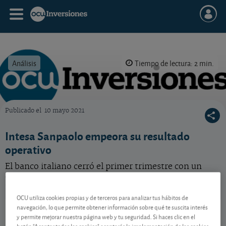
Análisis
Tiempo de lectura: 2 min.
Publicado el
10 mayo 2021
OCU Inversiones
Intesa Sanpaolo empeora su resultado
operativo
El banco italiano cerró el primer trimestre con un
descenso del 2% en el resultado operativo respecto al
mismo periodo de 2020.
OCU utiliza cookies propias y de terceros para analizar tus hábitos de
Intesa Sanpaolo
6,824 EUR
navegación, lo que permite obtener información sobre qué te suscita interés
y permite mejorar nuestra página web y tu seguridad. Si haces clic en el
IT0000072618