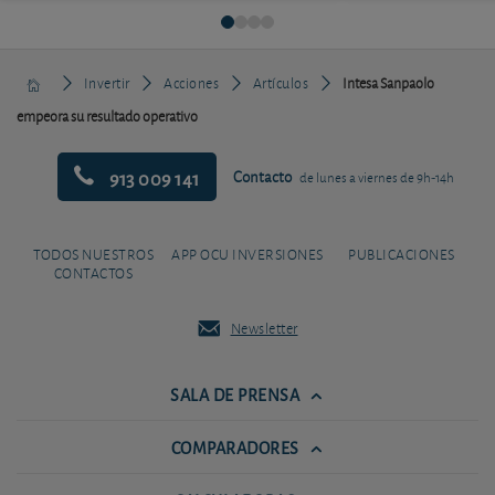
Invertir
Acciones
Artículos
Intesa Sanpaolo
empeora su resultado operativo
913 009 141
Contacto
de lunes a viernes de 9h-14h
TODOS NUESTROS
APP OCU INVERSIONES
PUBLICACIONES
CONTACTOS
Newsletter
SALA DE PRENSA
COMPARADORES