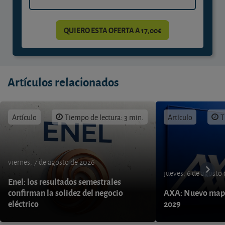
QUIERO ESTA OFERTA A 17,00€
Artículos relacionados
Artículo
Tiempo de lectura: 3 min.
Artículo
T
viernes, 7 de agosto de 2026
jueves, 6 de agosto
Enel: los resultados semestrales
confirman la solidez del negocio
AXA: Nuevo mapa
eléctrico
2029