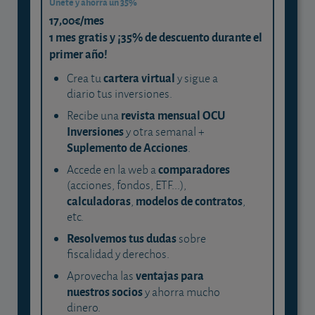
Únete y ahorra un 35%
17,00€/mes
1 mes gratis y ¡35% de descuento durante el
primer año!
cartera virtual
Crea tu
y sigue a
diario tus inversiones.
revista mensual OCU
Recibe una
Inversiones
y otra semanal +
Suplemento de Acciones
.
comparadores
Accede en la web a
(acciones, fondos, ETF...),
calculadoras
modelos de contratos
,
,
etc.
Resolvemos tus dudas
sobre
fiscalidad y derechos.
ventajas para
Aprovecha las
nuestros socios
y ahorra mucho
dinero.