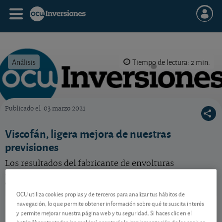
Análisis
Tiempo de lectura: 2 min.
Publicado el
03 marzo 2021
OCU Inversiones
Viscofán, ligera mejora de nuestras
previsiones
Los resultados del fabricante de envolturas
alimentarias ignoran la pandemia y aceleran el paso
en 2020.
OCU utiliza cookies propias y de terceros para analizar tus hábitos de
Viscofán
57,30 EUR
navegación, lo que permite obtener información sobre qué te suscita interés
y permite mejorar nuestra página web y tu seguridad. Si haces clic en el
ES0184262212