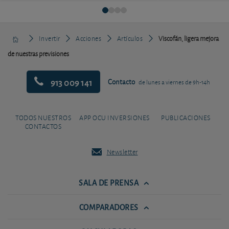
Invertir
Acciones
Artículos
Viscofán, ligera mejora
de nuestras previsiones
913 009 141
Contacto
de lunes a viernes de 9h-14h
TODOS NUESTROS
APP OCU INVERSIONES
PUBLICACIONES
CONTACTOS
Newsletter
SALA DE PRENSA
COMPARADORES