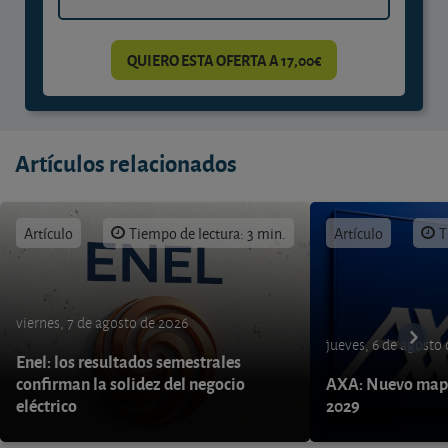
QUIERO ESTA OFERTA A 17,00€
Artículos relacionados
Artículo
Tiempo de lectura: 3 min.
Artículo
T
viernes, 7 de agosto de 2026
jueves, 6 de agosto
Enel: los resultados semestrales
confirman la solidez del negocio
AXA: Nuevo mapa
eléctrico
2029