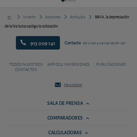
Invertir
Acciones
Artículos
BBVA, la depreciación
de la lira turca castiga la cotización
913 009 141
Contacto
de lunes a viernes de 9h-14h
TODOS NUESTROS
APP OCU INVERSIONES
PUBLICACIONES
CONTACTOS
Newsletter
SALA DE PRENSA
COMPARADORES
CALCULADORAS