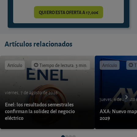
QUIERO ESTA OFERTA A 17,00€
Artículos relacionados
Artículo
Tiempo de lectura: 3 min.
Artículo
T
viernes, 7 de agosto de 2026
jueves, 6 de agosto
Enel: los resultados semestrales
confirman la solidez del negocio
AXA: Nuevo mapa
eléctrico
2029