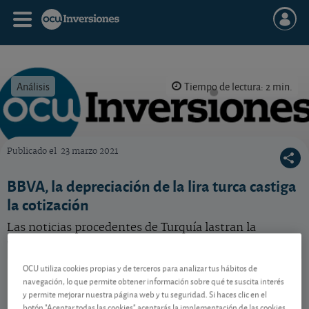
Análisis
Tiempo de lectura: 2 min.
Publicado el
23 marzo 2021
OCU Inversiones
BBVA, la depreciación de la lira turca castiga
la cotización
Las noticias procedentes de Turquía lastran la
cotización del banco español.
OCU utiliza cookies propias y de terceros para analizar tus hábitos de
BBVA
24,60 EUR
navegación, lo que permite obtener información sobre qué te suscita interés
ES0113211835
y permite mejorar nuestra página web y tu seguridad. Si haces clic en el
0,01 EUR (0,04 %)
07/08/2026 Madrid
botón "Aceptar todas las cookies" aceptarás la implementación de las cookies