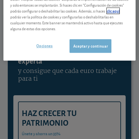
y solo entonces se implantarán. Si haces clic en "Configuración de cookies"
Ver detalladamente
podrás configurar o deshabilitar las cookies. Además, si haces
clic aquí
podrás ver la política de cookies y configurarlas o deshabilitarlas en
cualquier momento. Este banner se mantendrá activo hasta que ejecutes
alguna de estas dos opciones.
Contenido reservado a SOCIOS
Opciones
Aceptar y continuar
Gestiona tu dinero con visión
experta
y consigue que cada euro trabaje
para ti
HAZ CRECER TU
PATRIMONIO
Únete y ahorra un 35%