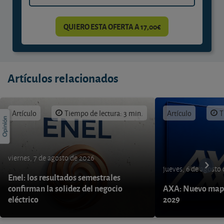
QUIERO ESTA OFERTA A 17,00€
Artículos relacionados
Artículo
Tiempo de lectura: 3 min.
Artículo
T
viernes, 7 de agosto de 2026
jueves, 6 de agosto
Enel: los resultados semestrales
confirman la solidez del negocio
AXA: Nuevo mapa
eléctrico
2029