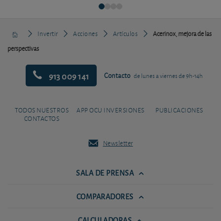
Invertir
Acciones
Artículos
Acerinox, mejora de las
perspectivas
913 009 141
Contacto
de lunes a viernes de 9h-14h
TODOS NUESTROS
APP OCU INVERSIONES
PUBLICACIONES
CONTACTOS
Newsletter
SALA DE PRENSA
COMPARADORES
CALCULADORAS