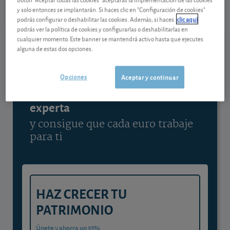
07/08/2026 Madrid
y solo entonces se implantarán. Si haces clic en "Configuración de cookies"
podrás configurar o deshabilitar las cookies. Además, si haces
clic aquí
Ver detalladamente
podrás ver la política de cookies y configurarlas o deshabilitarlas en
cualquier momento. Este banner se mantendrá activo hasta que ejecutes
alguna de estas dos opciones.
Contenido reservado a SOCIOS
Opciones
Aceptar y continuar
Gestiona tu dinero con visión
experta
y consigue que cada euro trabaje
para ti
HAZ CRECER TU
PATRIMONIO
Únete y ahorra un 35%