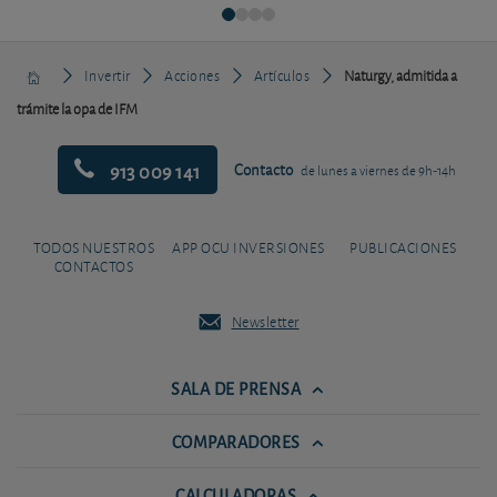
Invertir
Acciones
Artículos
Naturgy, admitida a
trámite la opa de IFM
913 009 141
Contacto
de lunes a viernes de 9h-14h
TODOS NUESTROS
APP OCU INVERSIONES
PUBLICACIONES
CONTACTOS
Newsletter
SALA DE PRENSA
COMPARADORES
CALCULADORAS