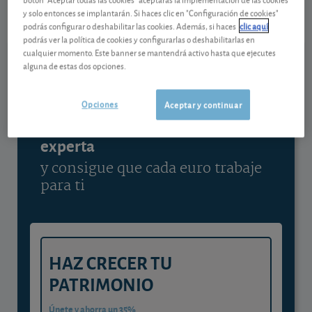
07/08/2026 Madrid
y solo entonces se implantarán. Si haces clic en "Configuración de cookies"
podrás configurar o deshabilitar las cookies. Además, si haces
clic aquí
Ver detalladamente
podrás ver la política de cookies y configurarlas o deshabilitarlas en
cualquier momento. Este banner se mantendrá activo hasta que ejecutes
alguna de estas dos opciones.
Contenido reservado a SOCIOS
Opciones
Aceptar y continuar
Gestiona tu dinero con visión
experta
y consigue que cada euro trabaje
para ti
HAZ CRECER TU
PATRIMONIO
Únete y ahorra un 35%