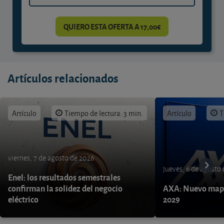
QUIERO ESTA OFERTA A 17,00€
Artículos relacionados
Artículo
Tiempo de lectura: 3 min.
Artículo
T
viernes, 7 de agosto de 2026
jueves, 6 de agosto
Enel: los resultados semestrales
confirman la solidez del negocio
AXA: Nuevo mapa
eléctrico
2029