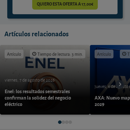
QUIERO ESTA OFERTA A 17,00€
Artículos relacionados
Artículo
Tiempo de lectura: 3 min.
Artículo
T
viernes, 7 de agosto de 2026
jueves, 6 de agosto
Enel: los resultados semestrales
confirman la solidez del negocio
AXA: Nuevo mapa
eléctrico
2029