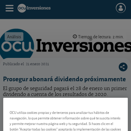
Análisis
Tiempo de lectura: 2 min.
Publicado el
21 enero 2021
OCU Inversiones
Prosegur abonará dividendo próximamente
El grupo de seguridad pagará el 28 de enero un primer
dividendo a cuenta de los resultados de 2020.
Prosegur
2,96 EUR
OCU utiliza cookies propias y de terceros para analizar tus hábitos de
ES0175438003
navegación, lo que permite obtener información sobre qué te suscita interés
-0,005 EUR (-0,17 %)
07/08/2026 Madrid
y permite mejorar nuestra página web y tu seguridad. Si haces clic en el
botón "Aceptar todas las cookies" aceptarás la implementación de las cookies