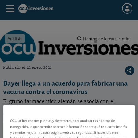
Análisis
Tiempo de lectura: 1 min.
Publicado el
12 enero 2021
OCU Inversiones
Bayer llega a un acuerdo para fabricar una
vacuna contra el coronavirus
El grupo farmacéutico alemán se asocia con el
también germano Curevac para producir
conjuntamente la vacuna contra el covid-19.
OCU utiliza cookies propias y de terceros para analizar tus hábitos de
Bayer
50,40 EUR
navegación, lo que permite obtener información sobre qué te suscita interés
y permite mejorar nuestra página web y tu seguridad. Si haces clic en el
DE000BAY0017