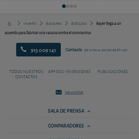
Invertir
Acciones
Artículos
Bayer llega a un
acuerdo para fabricar una vacuna contra el coronavirus
913 009 141
Contacto
de lunes a viernes de 9h-14h
TODOS NUESTROS
APP OCU INVERSIONES
PUBLICACIONES
CONTACTOS
Newsletter
SALA DE PRENSA
COMPARADORES