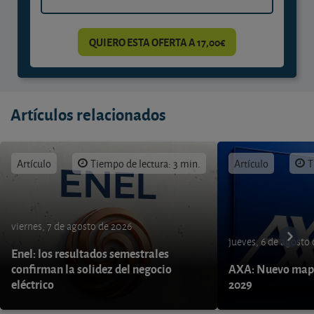
QUIERO ESTA OFERTA A 17,00€
Artículos relacionados
Artículo
Tiempo de lectura: 3 min.
Artículo
T
viernes, 7 de agosto de 2026
jueves, 6 de agosto
Enel: los resultados semestrales
confirman la solidez del negocio
AXA: Nuevo mapa
eléctrico
2029