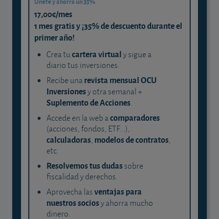
Únete y ahorra un 35%
17,00€/mes
1 mes gratis y ¡35% de descuento durante el
primer año!
cartera virtual
Crea tu
y sigue a
diario tus inversiones.
revista mensual OCU
Recibe una
Inversiones
y otra semanal +
Suplemento de Acciones
.
comparadores
Accede en la web a
(acciones, fondos, ETF...),
calculadoras
modelos de contratos
,
,
etc.
Resolvemos tus dudas
sobre
fiscalidad y derechos.
ventajas para
Aprovecha las
nuestros socios
y ahorra mucho
dinero.