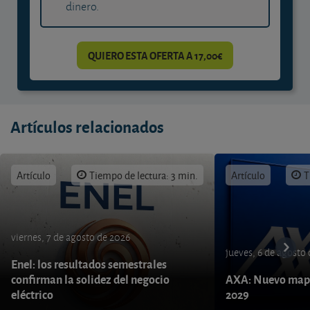
dinero.
QUIERO ESTA OFERTA A 17,00€
Artículos relacionados
Artículo
Tiempo de lectura: 3 min.
Artículo
T
viernes, 7 de agosto de 2026
jueves, 6 de agosto
Enel: los resultados semestrales
confirman la solidez del negocio
AXA: Nuevo mapa
eléctrico
2029