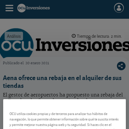
Análisis
Tiempo de lectura: 2 min.
Publicado el
20 enero 2021
OCU Inversiones
Aena ofrece una rebaja en el alquiler de sus
tiendas
El gestor de aeropuertos ha propuesto una rebaja del
50% en los alquileres de sus tiendas durante 15 meses
ante la caída en el tráfico de pasajeros de sus
instalaciones.
OCU utiliza cookies propias y de terceros para analizar tus hábitos de
navegación, lo que permite obtener información sobre qué te suscita interés
Aena
26,84 EUR
y permite mejorar nuestra página web y tu seguridad. Si haces clic en el