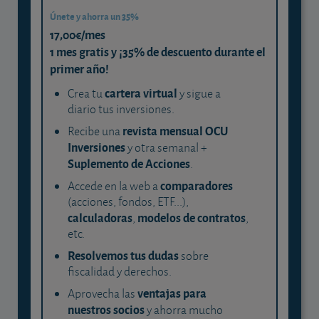
Únete y ahorra un 35%
17,00€/mes
1 mes gratis y ¡35% de descuento durante el
primer año!
cartera virtual
Crea tu
y sigue a
diario tus inversiones.
revista mensual OCU
Recibe una
Inversiones
y otra semanal +
Suplemento de Acciones
.
comparadores
Accede en la web a
(acciones, fondos, ETF...),
calculadoras
modelos de contratos
,
,
etc.
Resolvemos tus dudas
sobre
fiscalidad y derechos.
ventajas para
Aprovecha las
nuestros socios
y ahorra mucho