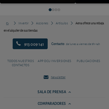
Invertir
Acciones
Artículos
Aena ofrece una rebaja
en el alquiler de sus tiendas
913 009 141
Contacto
de lunes a viernes de 9h-14h
TODOS NUESTROS
APP OCU INVERSIONES
PUBLICACIONES
CONTACTOS
Newsletter
SALA DE PRENSA
COMPARADORES