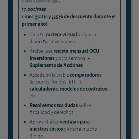
Únete y ahorra un 35%
17,00€/mes
1 mes gratis y ¡35% de descuento durante el
primer año!
cartera virtual
Crea tu
y sigue a
diario tus inversiones.
revista mensual OCU
Recibe una
Inversiones
y otra semanal +
Suplemento de Acciones
.
comparadores
Accede en la web a
(acciones, fondos, ETF...),
calculadoras
modelos de contratos
,
,
etc.
Resolvemos tus dudas
sobre
fiscalidad y derechos.
ventajas para
Aprovecha las
nuestros socios
y ahorra mucho
dinero.