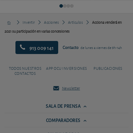
Invertir
Acciones
Artículos
Acciona venderá en
2021 su participación en varias concesiones
913 009 141
Contacto
de lunes a viernes de 9h-14h
TODOS NUESTROS
APP OCU INVERSIONES
PUBLICACIONES
CONTACTOS
Newsletter
SALA DE PRENSA
COMPARADORES