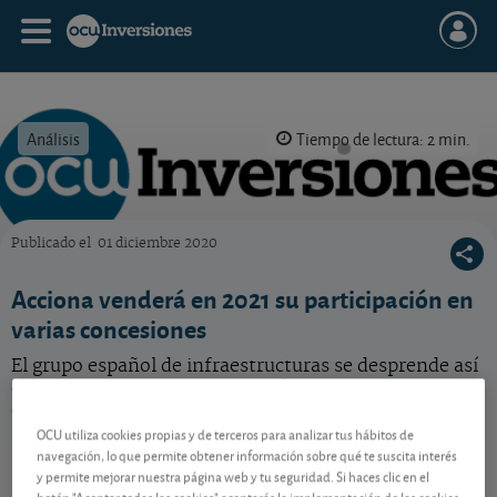
Análisis
Tiempo de lectura: 2 min.
Publicado el
01 diciembre 2020
OCU Inversiones
Acciona venderá en 2021 su participación en
varias concesiones
El grupo español de infraestructuras se desprende así
de algunos de sus proyectos más antiguos con la idea
de sustituirlos por otros nuevos.
OCU utiliza cookies propias y de terceros para analizar tus hábitos de
Acciona
214,20 EUR
navegación, lo que permite obtener información sobre qué te suscita interés
y permite mejorar nuestra página web y tu seguridad. Si haces clic en el
ES0125220311