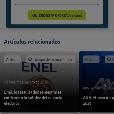
QUIERO ESTA OFERTA A 17,00€
Artículos relacionados
Artículo
Tiempo de lectura: 3 min.
Artículo
T
viernes, 7 de agosto de 2026
jueves, 6 de agosto
Enel: los resultados semestrales
confirman la solidez del negocio
AXA: Nuevo mapa
eléctrico
2029