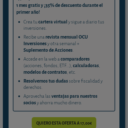
1 mes gratis y ¡35% de descuento durante el
primer año!
cartera virtual
Crea tu
y sigue a diario tus
inversiones.
revista mensual OCU
Recibe una
Inversiones
y otra semanal +
Suplemento de Acciones
.
comparadores
Accede en la web a
calculadoras
(acciones, fondos, ETF...),
,
modelos de contratos
, etc.
Resolvemos tus dudas
sobre fiscalidad y
derechos.
ventajas para nuestros
Aprovecha las
socios
y ahorra mucho dinero.
QUIERO ESTA OFERTA A 17,00€