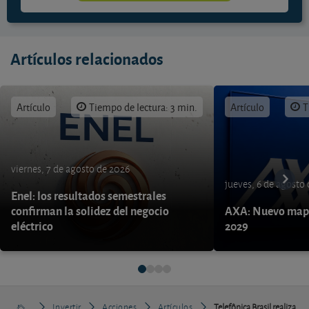
Artículos relacionados
Artículo
Tiempo de lectura: 3 min.
Artículo
T
viernes, 7 de agosto de 2026
jueves, 6 de agosto
Enel: los resultados semestrales
confirman la solidez del negocio
AXA: Nuevo mapa
eléctrico
2029
Invertir
Acciones
Artículos
Telefônica Brasil realiza