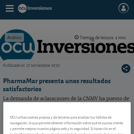
Análisis
Tiempo de lectura: 2 min.
Publicado el
17 noviembre 2020
OCU Inversiones
PharmaMar presenta unos resultados
satisfactorios
La demanda de aclaraciones de la CNMV ha puesto de
los nervios al mercado, dejando de lado el buen tercer
trimestre presentado por la farmacéutica gallega.
OCU utiliza cookies propias y de terceros para analizar tus hábitos de
PharmaMar
78,40 EUR
navegación, lo que permite obtener información sobre qué te suscita interés
y permite mejorar nuestra página web y tu seguridad. Si haces clic en el
ES0169501022