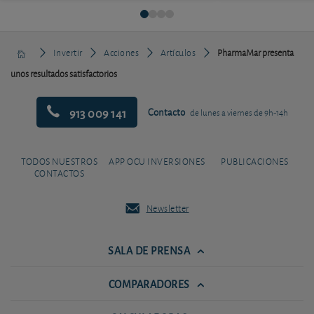
Invertir
Acciones
Artículos
PharmaMar presenta
unos resultados satisfactorios
913 009 141
Contacto
de lunes a viernes de 9h-14h
TODOS NUESTROS
APP OCU INVERSIONES
PUBLICACIONES
CONTACTOS
Newsletter
SALA DE PRENSA
COMPARADORES