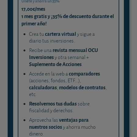
Únete y ahorra un 35%
17,00€/mes
1 mes gratis y ¡35% de descuento durante el
primer año!
cartera virtual
Crea tu
y sigue a
diario tus inversiones.
revista mensual OCU
Recibe una
Inversiones
y otra semanal +
Suplemento de Acciones
.
comparadores
Accede en la web a
(acciones, fondos, ETF...),
calculadoras
modelos de contratos
,
,
etc.
Resolvemos tus dudas
sobre
fiscalidad y derechos.
ventajas para
Aprovecha las
nuestros socios
y ahorra mucho
dinero.