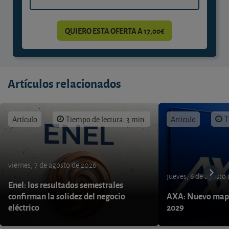
QUIERO ESTA OFERTA A 17,00€
Artículos relacionados
Artículo
Tiempo de lectura: 3 min.
Artículo
T
viernes, 7 de agosto de 2026
jueves, 6 de agosto
Enel: los resultados semestrales
confirman la solidez del negocio
AXA: Nuevo mapa
eléctrico
2029