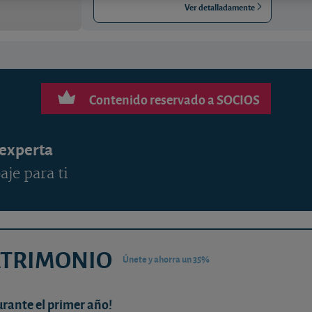
Ver detalladamente
Contenido reservado a SOCIOS
 experta
aje para ti
ATRIMONIO
Únete y ahorra un 35%
urante el primer año!