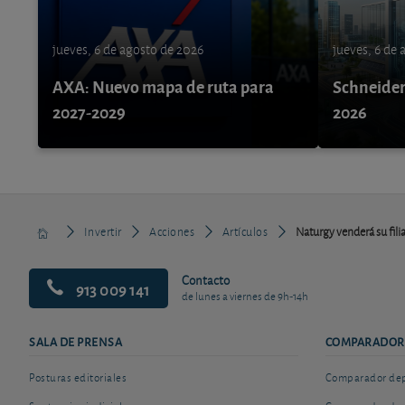
jueves, 6 de agosto de 2026
jueves, 6 de
AXA: Nuevo mapa de ruta para
Schneider 
2027-2029
2026
Invertir
Acciones
Artículos
Naturgy venderá su filia
Contacto
913 009 141
de lunes a viernes de 9h-14h
SALA DE PRENSA
COMPARADOR
Posturas editoriales
Comparador depó