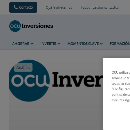
Contacto
Qué le ofrecemos
Todos nuestros contactos
AHORRAR
INVERTIR
MOMENTOS CLAVE
FORMACIÓ
Análisis
Tiempo de 
OCU utiliza 
sobre qué te
todas las co
"Configuraci
política de 
ejecutes alg