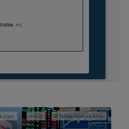
tratos
, etc.
a: 2 min.
Artículo
Tiempo de lectura: 2 min.