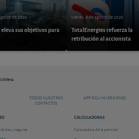
 agosto de 2026
jueves, 6 de agosto de 2026
eleva sus objetivos para
TotalEnergies refuerza la
retribución al accionista
l chilena
TODOS NUESTROS
APP OCU INVERSIONES
CONTACTOS
ES
CALCULADORAS
sitos y seguros
Calculadora de la pensión