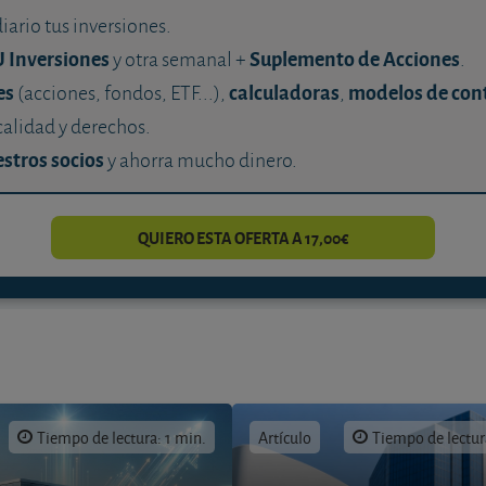
diario tus inversiones.
U Inversiones
Suplemento de Acciones
y otra semanal +
.
es
calculadoras
modelos de con
(acciones, fondos, ETF...),
,
calidad y derechos.
stros socios
y ahorra mucho dinero.
QUIERO ESTA OFERTA A 17,00€
Tiempo de lectura: 1 min.
Artículo
Tiempo de lectur