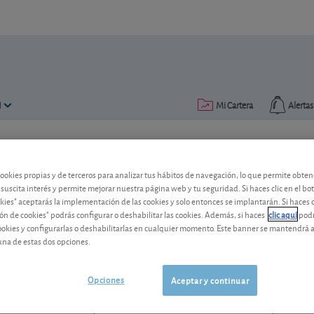
N
Mi Cartera
Alertas
Publicado el
16 noviembre 2020
lectura: 2 min.
cookies propias y de terceros para analizar tus hábitos de navegación, lo que permite obte
Naturgy venderá su filial ch
 suscita interés y permite mejorar nuestra página web y tu seguridad. Si haces clic en el bo
okies" aceptarás la implementación de las cookies y solo entonces se implantarán. Si haces c
ón de cookies" podrás configurar o deshabilitar las cookies. Además, si haces
clic aquí
podr
El grupo energético español se desprend
cookies y configurarlas o deshabilitarlas en cualquier momento. Este banner se mantendrá 
electricidad en Chile. ¿Cómo le afectar
una de estas dos opciones.
Naturgy
28,76 EUR
ES0116870314
Opciones
Aceptar y continuar
-0,02 EUR (-0,07 %)
07/08/2026 Madrid