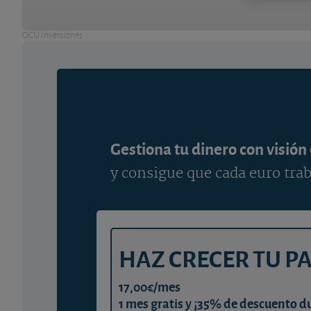
OCU Inversiones
Gestiona tu dinero con visión
y consigue que cada euro trab
HAZ CRECER TU P
17,00€/mes
1 mes gratis y ¡35% de descuento d