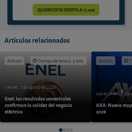
QUIERO ESTA OFERTA A 17,00€
Artículos relacionados
Artículo
Tiempo de lectura: 3 min.
Artículo
T
viernes, 7 de agosto de 2026
jueves, 6 de agosto
Enel: los resultados semestrales
confirman la solidez del negocio
AXA: Nuevo mapa
eléctrico
2029