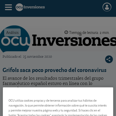
Análisis
Tiempo de lectura: 2 min.
Publicado el
25 noviembre 2020
OCU Inversiones
Grifols saca poco provecho del coronavirus
El avance de los resultados trimestrales del grupo
farmacéutico español estuvo en línea con lo
esperado.
Grifols
10,18 EUR
OCU utiliza cookies propias y de terceros para analizar tus hábitos de
navegación, lo que permite obtener información sobre qué te suscita interés
ES0171996087
y permite mejorar nuestra página web y tu seguridad. Si haces clic en el
0,07 EUR (0,69 %)
07/08/2026 Madrid
botón "Aceptar todas las cookies" aceptarás la implementación de las cookies