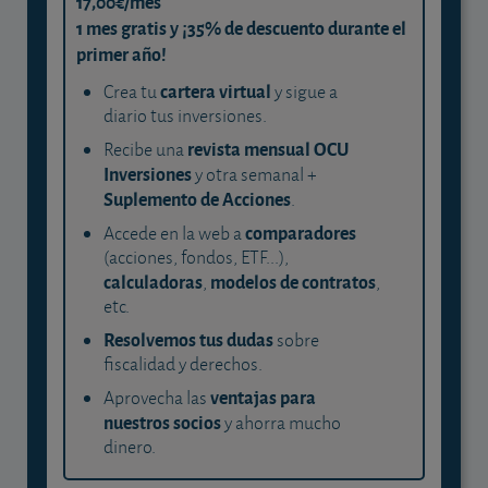
17,00€/mes
1 mes gratis y ¡35% de descuento durante el
primer año!
cartera virtual
Crea tu
y sigue a
diario tus inversiones.
revista mensual OCU
Recibe una
Inversiones
y otra semanal +
Suplemento de Acciones
.
comparadores
Accede en la web a
(acciones, fondos, ETF...),
calculadoras
modelos de contratos
,
,
etc.
Resolvemos tus dudas
sobre
fiscalidad y derechos.
ventajas para
Aprovecha las
nuestros socios
y ahorra mucho
dinero.