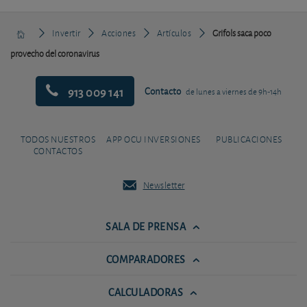
Invertir
Acciones
Artículos
Grifols saca poco
provecho del coronavirus
913 009 141
Contacto
de lunes a viernes de 9h-14h
TODOS NUESTROS
APP OCU INVERSIONES
PUBLICACIONES
CONTACTOS
Newsletter
SALA DE PRENSA
COMPARADORES
CALCULADORAS