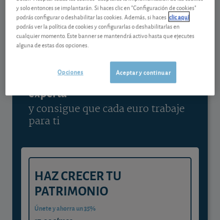
y solo entonces se implantarán. Si haces clic en "Configuración de cookies"
Ver detalladamente
podrás configurar o deshabilitar las cookies. Además, si haces
clic aquí
podrás ver la política de cookies y configurarlas o deshabilitarlas en
cualquier momento. Este banner se mantendrá activo hasta que ejecutes
alguna de estas dos opciones.
Contenido reservado a SOCIOS
Opciones
Aceptar y continuar
Gestiona tu dinero con visión
experta
y consigue que cada euro trabaje
para ti
HAZ CRECER TU
PATRIMONIO
Únete y ahorra un 35%