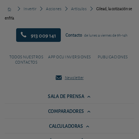
Invertir
Acciones
Artículos
Gilead, la cotización se
enfría
913 009 141
Contacto
de lunes a viernes de 9h-14h
TODOS NUESTROS
APP OCU INVERSIONES
PUBLICACIONES
CONTACTOS
Newsletter
SALA DE PRENSA
COMPARADORES
CALCULADORAS