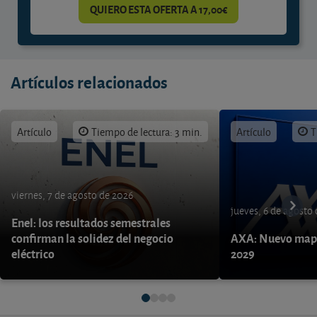
QUIERO ESTA OFERTA A 17,00€
Artículos relacionados
Artículo
Tiempo de lectura: 3 min.
Artículo
T
viernes, 7 de agosto de 2026
jueves, 6 de agosto
Enel: los resultados semestrales
confirman la solidez del negocio
AXA: Nuevo mapa
eléctrico
2029