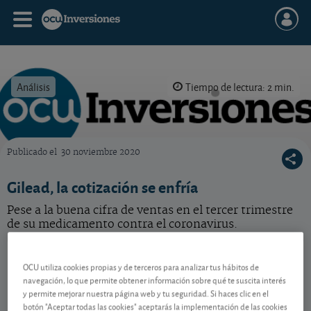
Análisis
Tiempo de lectura: 2 min.
Publicado el
30 noviembre 2020
OCU Inversiones
Gilead, la cotización se enfría
Pese a la buena cifra de ventas en el tercer trimestre
de su medicamento contra el coronavirus.
Gilead Sciences
133,21 USD
OCU utiliza cookies propias y de terceros para analizar tus hábitos de
US3755581036
navegación, lo que permite obtener información sobre qué te suscita interés
2,35 USD (1,80 %)
07/08/2026 Nasdaq
y permite mejorar nuestra página web y tu seguridad. Si haces clic en el
botón "Aceptar todas las cookies" aceptarás la implementación de las cookies