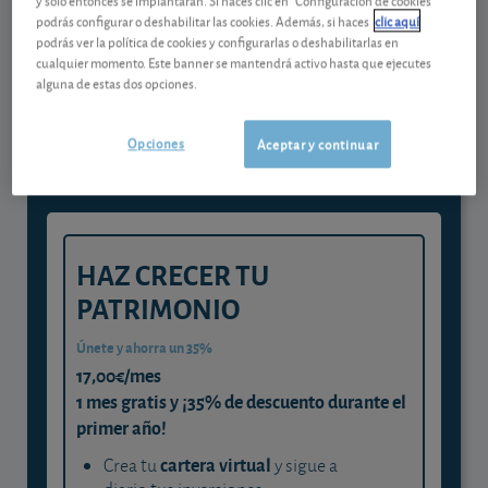
podrás configurar o deshabilitar las cookies. Además, si haces
clic aquí
podrás ver la política de cookies y configurarlas o deshabilitarlas en
Gestiona tu dinero con visión
cualquier momento. Este banner se mantendrá activo hasta que ejecutes
alguna de estas dos opciones.
experta
y consigue que cada euro trabaje
Opciones
Aceptar y continuar
para ti
HAZ CRECER TU
PATRIMONIO
Únete y ahorra un 35%
17,00€/mes
1 mes gratis y ¡35% de descuento durante el
primer año!
cartera virtual
Crea tu
y sigue a