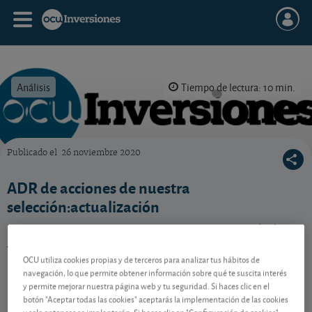
Análisis
Tiempo de lectura: 10 min.
Publicado el
26 noviembre 2020
OCU Inversiones
ADR de acciones de nuestra
selección:actualización
Invertir en ciertas acciones extranjeras a través de sus
ADR podría merecerle la pena. ¿Cuáles son? Consulte
nuestra tabla actualizada.
OCU utiliza cookies propias y de terceros para analizar tus hábitos de
navegación, lo que permite obtener información sobre qué te suscita interés
y permite mejorar nuestra página web y tu seguridad. Si haces clic en el
botón "Aceptar todas las cookies" aceptarás la implementación de las cookies
Contenido reservado a SOCIOS
y solo entonces se implantarán. Si haces clic en "Configuración de cookies"