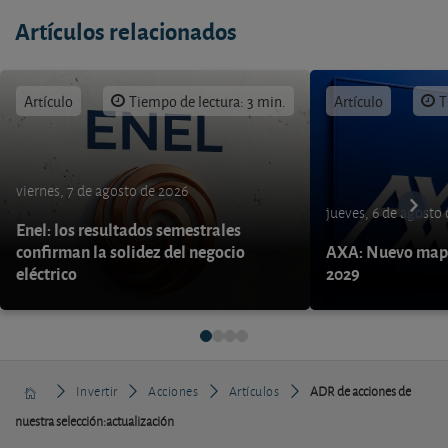
Artículos relacionados
Artículo
Tiempo de lectura: 3 min.
Artículo
T
viernes, 7 de agosto de 2026
jueves, 6 de agosto
Enel: los resultados semestrales
confirman la solidez del negocio
AXA: Nuevo mapa
eléctrico
2029
Invertir
Acciones
Artículos
ADR de acciones de
nuestra selección:actualización