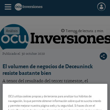
Análisis
Tiempo de lectura: 2 min.
Publicado el
30 octubre 2020
OCU Inversiones
El volumen de negocios de Deceuninck
resiste bastante bien
A tenor del resultado del tercer trimestre, el
especialista en PVC podría cerrar el conjunto de 2020
en terreno positivo.
OCU utiliza cookies propias y de terceros para analizar tus hábitos de
Deceuninck
2,195 EUR
navegación, lo que permite obtener información sobre qué te suscita interés
y permite mejorar nuestra página web y tu seguridad. Si haces clic en el
BE0003789063