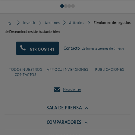
Invertir
Acciones
Artículos
El volumen de negocios
de Deceuninck resiste bastante bien
913 009 141
Contacto
de lunes a viernes de 9h-14h
TODOS NUESTROS
APP OCU INVERSIONES
PUBLICACIONES
CONTACTOS
Newsletter
SALA DE PRENSA
COMPARADORES