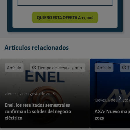
QUIERO ESTA OFERTA A 17,00€
Artículos relacionados
Artículo
Tiempo de lectura: 3 min.
Artículo
T
viernes, 7 de agosto de 2026
jueves, 6 de agosto
Enel: los resultados semestrales
confirman la solidez del negocio
AXA: Nuevo mapa
eléctrico
2029