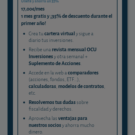
Únete y ahorra un 35%
17,00€/mes
1 mes gratis y ¡35% de descuento durante el
primer año!
cartera virtual
Crea tu
y sigue a
diario tus inversiones.
revista mensual OCU
Recibe una
Inversiones
y otra semanal +
Suplemento de Acciones
.
comparadores
Accede en la web a
(acciones, fondos, ETF...),
calculadoras
modelos de contratos
,
,
etc.
Resolvemos tus dudas
sobre
fiscalidad y derechos.
ventajas para
Aprovecha las
nuestros socios
y ahorra mucho
dinero.