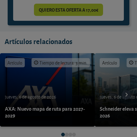
QUIERO ESTA OFERTA A 17,00€
Artículos relacionados
Artículo
Tiempo de lectura: 3 min.
Artículo
T
jueves, 6 de agosto de 2026
jueves, 6 de agosto
AXA: Nuevo mapa de ruta para 2027-
Schneider eleva s
2029
2026