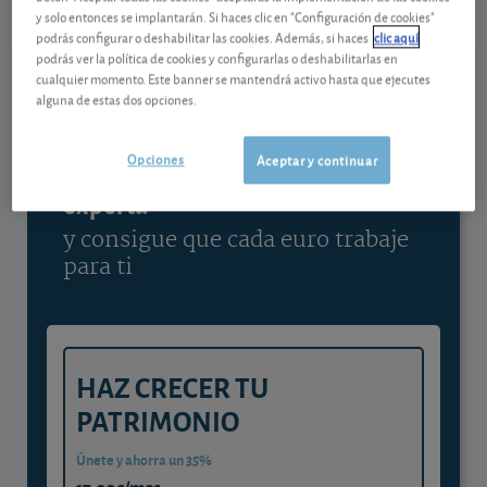
y solo entonces se implantarán. Si haces clic en "Configuración de cookies"
Ver detalladamente
podrás configurar o deshabilitar las cookies. Además, si haces
clic aquí
podrás ver la política de cookies y configurarlas o deshabilitarlas en
cualquier momento. Este banner se mantendrá activo hasta que ejecutes
alguna de estas dos opciones.
Contenido reservado a SOCIOS
Opciones
Aceptar y continuar
Gestiona tu dinero con visión
experta
y consigue que cada euro trabaje
para ti
HAZ CRECER TU
PATRIMONIO
Únete y ahorra un 35%