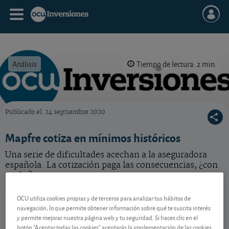
Análisis
Tiempo de lectura: 2 min.
Publicado el
24 septiembre 2020
OCU Inversiones
Mapfre cotiza en mínimos históricos
Una serie de dificultades acechan a la aseguradora
española. La cotización paga las consecuencias, ¿con
razón?
Mapfre
4,474 EUR
OCU utiliza cookies propias y de terceros para analizar tus hábitos de
-
navegación, lo que permite obtener información sobre qué te suscita interés
ES0124244E34
y permite mejorar nuestra página web y tu seguridad. Si haces clic en el
06/08/2026 Madrid
botón "Aceptar todas las cookies" aceptarás la implementación de las cookies