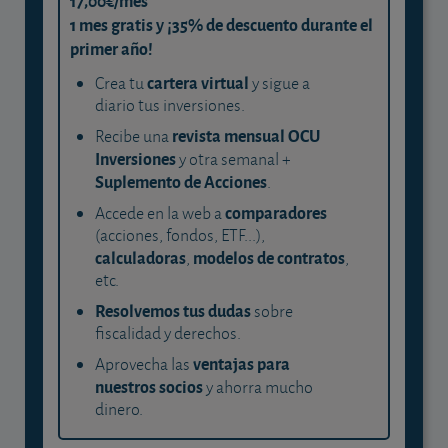
17,00€/mes
1 mes gratis y ¡35% de descuento durante el
primer año!
cartera virtual
Crea tu
y sigue a
diario tus inversiones.
revista mensual OCU
Recibe una
Inversiones
y otra semanal +
Suplemento de Acciones
.
comparadores
Accede en la web a
(acciones, fondos, ETF...),
calculadoras
modelos de contratos
,
,
etc.
Resolvemos tus dudas
sobre
fiscalidad y derechos.
ventajas para
Aprovecha las
nuestros socios
y ahorra mucho
dinero.