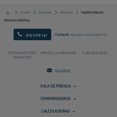
Invertir
Acciones
Artículos
Mapfre cotiza en
mínimos históricos
913 009 141
Contacto
de lunes a viernes de 9h-14h
TODOS NUESTROS
APP OCU INVERSIONES
PUBLICACIONES
CONTACTOS
Newsletter
SALA DE PRENSA
COMPARADORES
CALCULADORAS