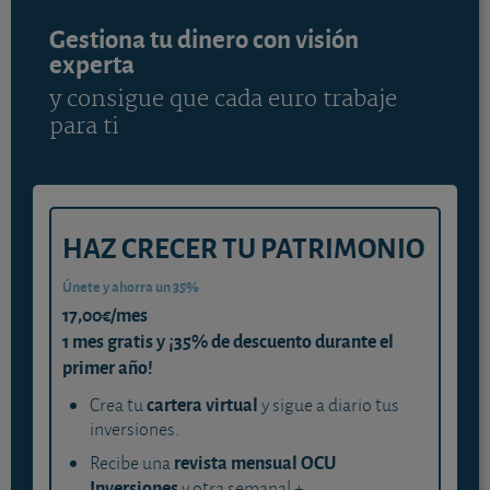
Gestiona tu dinero con visión
experta
y consigue que cada euro trabaje
para ti
HAZ CRECER TU PATRIMONIO
Únete y ahorra un 35%
17,00€/mes
1 mes gratis y ¡35% de descuento durante el
primer año!
cartera virtual
Crea tu
y sigue a diario tus
inversiones.
revista mensual OCU
Recibe una
Inversiones
y otra semanal +