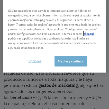
-0,06 EUR (-0,33 %)
07/08/2026 Madrid
OCU utiliza cookies propias y de terceros para analizar tus hábitos de
Ver detalladamente
navegación, lo que permite obtener información sobre qué te suscita interés
y permite mejorar nuestra página web y tu seguridad. Si haces clic en el
botón "Aceptar todas las cookies" aceptarás la implementación de las cookies
Mayor consumo en los hogares
y solo entonces se implantarán. Si haces clic en "Configuración de cookies"
podrás configurar o deshabilitar las cookies. Además, si haces
clic aquí
Aunque el efecto acopio compulsivo de alimentos ha
podrás ver la política de cookies y configurarlas o deshabilitarlas en
cualquier momento. Este banner se mantendrá activo hasta que ejecutes
quedado atrás, las restricciones de la nueva
alguna de estas dos opciones.
normalidad y el miedo a los nuevos rebrotes
impulsarán un mayor consumo en casa durante un
Opciones
Aceptar y continuar
tiempo. Un contexto ideal para los productos de
Ebro, más sofisticados que la media y de mayor
facilidad de uso. Esta situación favorece que su
producción funcione a toda máquina y le haya
permitido reducir
gastos de marketing
, algo que han
agradecido sus márgenes operativos:
los
beneficios
(+27,2% la división arrocera y +107%
la de pasta) aceleran el paso por encima de