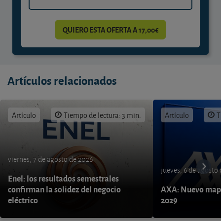
QUIERO ESTA OFERTA A 17,00€
Artículos relacionados
Artículo
Tiempo de lectura: 3 min.
Artículo
T
viernes, 7 de agosto de 2026
jueves, 6 de agosto
Enel: los resultados semestrales
confirman la solidez del negocio
AXA: Nuevo mapa
eléctrico
2029