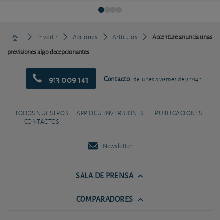
Invertir
Acciones
Artículos
Accenture anuncia unas
previsiones algo decepcionantes
913 009 141
Contacto
de lunes a viernes de 9h-14h
TODOS NUESTROS
APP OCU INVERSIONES
PUBLICACIONES
CONTACTOS
Newsletter
SALA DE PRENSA
COMPARADORES