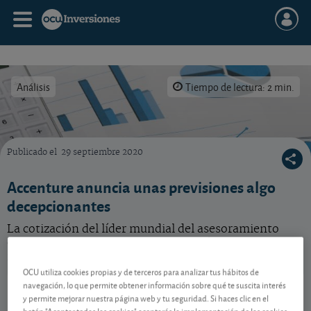
Análisis
Tiempo de lectura: 2 min.
Publicado el
29 septiembre 2020
La incertidumbre marcó el paso de las bolsas mundiales en marzo
Accenture anuncia unas previsiones algo
decepcionantes
La cotización del líder mundial del asesoramiento
empresarial, que ha publicado además un resultado
moderado, se ha visto penalizada en bolsa.
OCU utiliza cookies propias y de terceros para analizar tus hábitos de
Accenture
175,72 USD
navegación, lo que permite obtener información sobre qué te suscita interés
y permite mejorar nuestra página web y tu seguridad. Si haces clic en el
IE00B4BNMY34