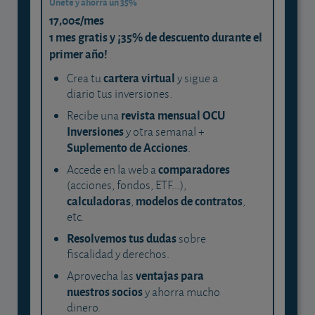
Únete y ahorra un 35%
17,00€/mes
1 mes gratis y ¡35% de descuento durante el
primer año!
cartera virtual
Crea tu
y sigue a
diario tus inversiones.
revista mensual OCU
Recibe una
Inversiones
y otra semanal +
Suplemento de Acciones
.
comparadores
Accede en la web a
(acciones, fondos, ETF...),
calculadoras
modelos de contratos
,
,
etc.
Resolvemos tus dudas
sobre
fiscalidad y derechos.
ventajas para
Aprovecha las
nuestros socios
y ahorra mucho
dinero.