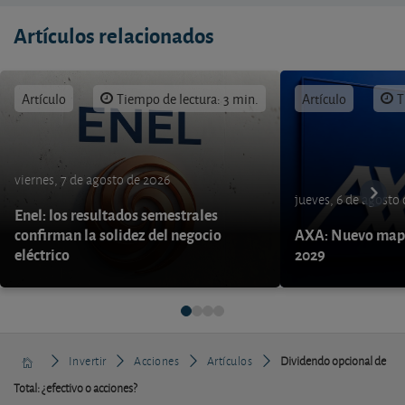
Artículos relacionados
Artículo
Tiempo de lectura: 3 min.
Artículo
T
viernes, 7 de agosto de 2026
jueves, 6 de agosto
Enel: los resultados semestrales
confirman la solidez del negocio
AXA: Nuevo mapa
eléctrico
2029
Invertir
Acciones
Artículos
Dividendo opcional de
Total: ¿efectivo o acciones?