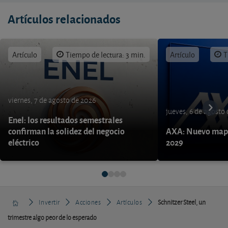
Artículos relacionados
Artículo
Tiempo de lectura: 3 min.
Artículo
T
viernes, 7 de agosto de 2026
jueves, 6 de agosto
Enel: los resultados semestrales
confirman la solidez del negocio
AXA: Nuevo mapa
eléctrico
2029
Invertir
Acciones
Artículos
Schnitzer Steel, un
trimestre algo peor de lo esperado