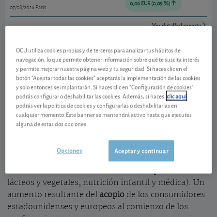
0,06 EUR (0,09 %)
07/08/2026 París
Ver detalladamente
OCU utiliza cookies propias y de terceros para analizar tus hábitos de
Resultado del primer trimestre
navegación, lo que permite obtener información sobre qué te suscita interés
y permite mejorar nuestra página web y tu seguridad. Si haces clic en el
A principios de año, Danone ya rebajó sus
botón "Aceptar todas las cookies" aceptarás la implementación de las cookies
previsiones de incremento de las ventas en 2020
y solo entonces se implantarán. Si haces clic en "Configuración de cookies"
podrás configurar o deshabilitar las cookies. Además, si haces
clic aquí
(entre el 2 y el 4%, comparado con el 4 y el 5%
podrás ver la política de cookies y configurarlas o deshabilitarlas en
anterior). Después, la crisis del covid le forzó a
cualquier momento. Este banner se mantendrá activo hasta que ejecutes
renunciar a toda previsión de beneficios. Y las
alguna de estas dos opciones.
últimas noticias tampoco son demasiado
tranquilizadoras. En el primer trimestre, el negocio
Opciones
Aceptar y continuar
aumentó un 3,7%, pero debido principalmente al
aumento en el
volumen de ventas
(en productos
lácteos y vegetales, nutrición infantil y médica). Un
aumento resultante del
acopio
de los consumidores
estadounidenses y europeos al comienzo de los