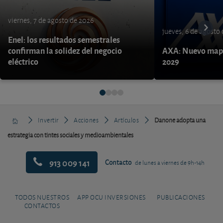
viernes, 7 de agosto de 2026
jueves, 6 de agosto
Enel: los resultados semestrales
confirman la solidez del negocio
AXA: Nuevo mapa
eléctrico
2029
Invertir
Acciones
Artículos
Danone adopta una
estrategia con tintes sociales y medioambientales
913 009 141
Contacto
de lunes a viernes de 9h-14h
TODOS NUESTROS
APP OCU INVERSIONES
PUBLICACIONES
CONTACTOS