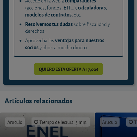
comparadores
Accede en la web a
calculadoras
(acciones, fondos, ETF...),
,
modelos de contratos
, etc.
Resolvemos tus dudas
sobre fiscalidad y
derechos.
ventajas para nuestros
Aprovecha las
socios
y ahorra mucho dinero.
QUIERO ESTA OFERTA A 17,00€
Artículos relacionados
Artículo
Tiempo de lectura: 3 min.
Artículo
T