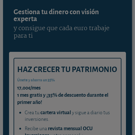
Gestiona tu dinero con visión
experta
y consigue que cada euro trabaje
para ti
HAZ CRECER TU PATRIMONIO
Únete y ahorra un 35%
17,00€/mes
1 mes gratis y ¡35% de descuento durante el
primer año!
cartera virtual
Crea tu
y sigue a diario tus
inversiones.
revista mensual OCU
Recibe una