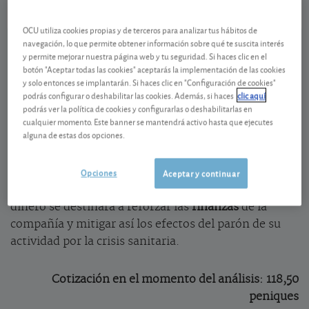
Ver detalladamente
OCU utiliza cookies propias y de terceros para analizar tus hábitos de
navegación, lo que permite obtener información sobre qué te suscita interés
y permite mejorar nuestra página web y tu seguridad. Si haces clic en el
Supresión del dividendo de 2019
botón "Aceptar todas las cookies" aceptarás la implementación de las cookies
y solo entonces se implantarán. Si haces clic en "Configuración de cookies"
El Consejo de administración de Aena ha retocado
podrás configurar o deshabilitar las cookies. Además, si haces
clic aquí
sus propuestas que presentará en la próxima Junta
podrás ver la política de cookies y configurarlas o deshabilitarlas en
General de accionistas para su aprobación. Entre
cualquier momento. Este banner se mantendrá activo hasta que ejecutes
alguna de estas dos opciones.
ellas sobresale la decisión de suspender el pago del
dividendo con cargo a los resultados de 2019 que
nosotros estimábamos en 7,58 euros por acción (un
Opciones
Aceptar y continuar
6,3% respecto al precio de cotización actual). Ese
dinero se destinará a reforzar las
finanzas
de la
compañía y mitigar así los efectos del parón de su
actividad por la crisis sanitaria.
Cotización en el momento del análisis: 118,50
peniques