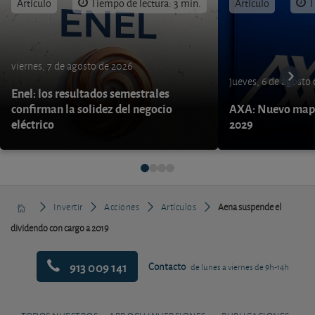
Artículo
Tiempo de lectura: 3 min.
Artículo
T
viernes, 7 de agosto de 2026
jueves, 6 de agosto
Enel: los resultados semestrales
confirman la solidez del negocio
AXA: Nuevo mapa
eléctrico
2029
Invertir
Acciones
Artículos
Aena suspende el
dividendo con cargo a 2019
913 009 141
Contacto
de lunes a viernes de 9h-14h