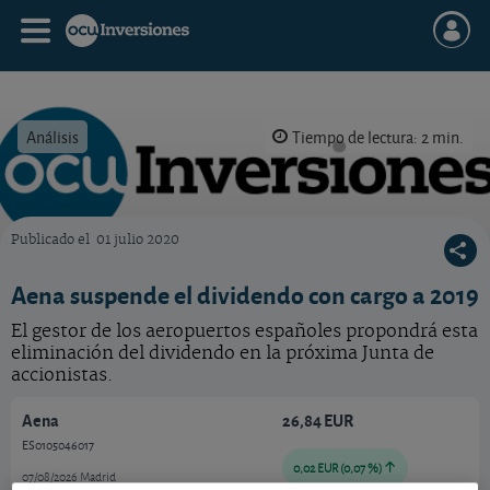
Análisis
Tiempo de lectura: 2 min.
Publicado el
01 julio 2020
OCU Inversiones
Aena suspende el dividendo con cargo a 2019
El gestor de los aeropuertos españoles propondrá esta
eliminación del dividendo en la próxima Junta de
accionistas.
Aena
26,84 EUR
ES0105046017
0,02 EUR (0,07 %)
07/08/2026 Madrid