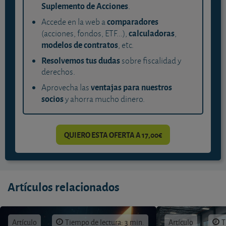
Suplemento de Acciones
.
comparadores
Accede en la web a
calculadoras
(acciones, fondos, ETF...),
,
modelos de contratos
, etc.
Resolvemos tus dudas
sobre fiscalidad y
derechos.
ventajas para nuestros
Aprovecha las
socios
y ahorra mucho dinero.
QUIERO ESTA OFERTA A 17,00€
Artículos relacionados
Artículo
Tiempo de lectura: 3 min.
Artículo
T