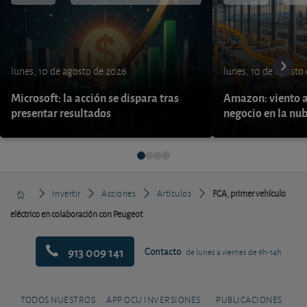
lunes, 10 de agosto de 2026
lunes, 10 de agosto
Microsoft: la acción se dispara tras
Amazon: viento a
presentar resultados
negocio en la nu
Invertir
Acciones
Artículos
FCA, primer vehículo
eléctrico en colaboración con Peugeot
913 009 141
Contacto
de lunes a viernes de 9h-14h
TODOS NUESTROS
APP OCU INVERSIONES
PUBLICACIONES