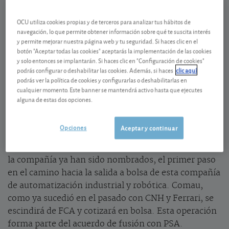
Alfa Romeo está trabajando en la construcción del
OCU utiliza cookies propias y de terceros para analizar tus hábitos de
nuevo SUV eléctrico que se lanzará al mercado en
navegación, lo que permite obtener información sobre qué te suscita interés
2022. Se tratará del primer vehículo fabricado en
y permite mejorar nuestra página web y tu seguridad. Si haces clic en el
colaboración con PSA, ya que la plataforma utilizada
botón "Aceptar todas las cookies" aceptarás la implementación de las cookies
y solo entonces se implantarán. Si haces clic en "Configuración de cookies"
será la misma utilizada para la producción del
podrás configurar o deshabilitar las cookies. Además, si haces
clic aquí
Peugeot 208 y 2008 eléctrico.
podrás ver la política de cookies y configurarlas o deshabilitarlas en
cualquier momento. Este banner se mantendrá activo hasta que ejecutes
alguna de estas dos opciones.
Escisión y salida a bolsa de Comau
También en relación con la fusión con PSA,
Opciones
Aceptar y continuar
comienzan las operaciones preparatorias para la
escisión de
Comau
. De hecho, los nuevos líderes de
la compañía ya han sido nombrados, el primer paso
en el camino hacia la salida a bolsa de esta compañía
de automatización industrial y robótica. Comau,
como ya sucedió en el pasado con CNH y Ferrari, se
escindirá de FCA y cotizará en bolsa. Esta operación
forma parte del acuerdo de fusión con PSA.