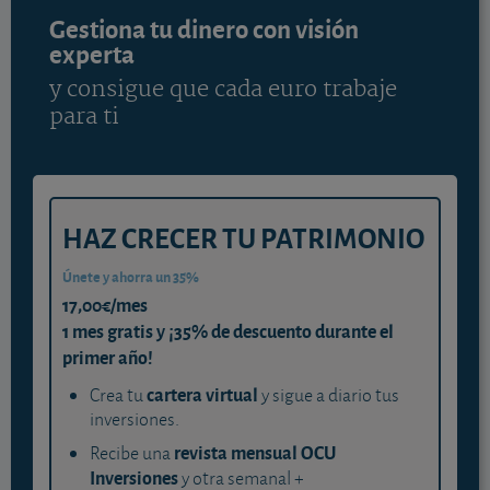
Gestiona tu dinero con visión
experta
y consigue que cada euro trabaje
para ti
HAZ CRECER TU PATRIMONIO
Únete y ahorra un 35%
17,00€/mes
1 mes gratis y ¡35% de descuento durante el
primer año!
cartera virtual
Crea tu
y sigue a diario tus
inversiones.
revista mensual OCU
Recibe una
Inversiones
y otra semanal +