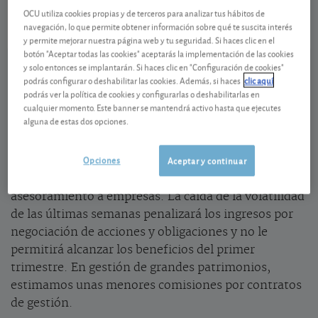
0,41 CHF (0,95 %)
07/08/2026 Zúrich
OCU utiliza cookies propias y de terceros para analizar tus hábitos de
navegación, lo que permite obtener información sobre qué te suscita interés
Ver detalladamente
y permite mejorar nuestra página web y tu seguridad. Si haces clic en el
botón "Aceptar todas las cookies" aceptarás la implementación de las cookies
y solo entonces se implantarán. Si haces clic en "Configuración de cookies"
Buen resultado en el primer trimestre
podrás configurar o deshabilitar las cookies. Además, si haces
clic aquí
podrás ver la política de cookies y configurarlas o deshabilitarlas en
cualquier momento. Este banner se mantendrá activo hasta que ejecutes
La limitada exposición a los créditos a particulares y
alguna de estas dos opciones.
empresas permite al banco suizo afrontar la crisis
con confianza. Pero los próximos trimestres serán
Opciones
Aceptar y continuar
más complicados que el (buen) primero. En banca de
inversión, prevemos una caída de los ingresos por
asesoramiento a empresas. La caída de la volatilidad
de las últimas semanas penalizará los ingresos por
negociación de acciones y obligaciones y no le
permitirá alcanzar los beneficios del primer
trimestre. En gestión de grandes patrimonios,
estimamos unas menores comisiones por contratos
de gestión.