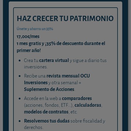
HAZ CRECER TU PATRIMONIO
Únete y ahorra un 35%
17,00€/mes
1 mes gratis y ¡35% de descuento durante el
primer año!
cartera virtual
Crea tu
y sigue a diario tus
inversiones.
revista mensual OCU
Recibe una
Inversiones
y otra semanal +
Suplemento de Acciones
.
comparadores
Accede en la web a
calculadoras
(acciones, fondos, ETF...),
,
modelos de contratos
, etc.
Resolvemos tus dudas
sobre fiscalidad y
derechos.