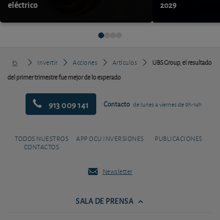
eléctrico
2029
Invertir
Acciones
Artículos
UBS Group, el resultado
del primer trimestre fue mejor de lo esperado
913 009 141
Contacto
de lunes a viernes de 9h-14h
TODOS NUESTROS
APP OCU INVERSIONES
PUBLICACIONES
CONTACTOS
Newsletter
SALA DE PRENSA