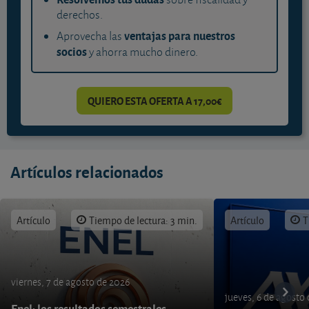
derechos.
ventajas para nuestros
Aprovecha las
socios
y ahorra mucho dinero.
QUIERO ESTA OFERTA A 17,00€
Artículos relacionados
Artículo
Tiempo de lectura: 3 min.
Artículo
T
viernes, 7 de agosto de 2026
jueves, 6 de agosto
Enel: los resultados semestrales