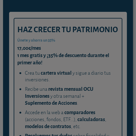
HAZ CRECER TU PATRIMONIO
Únete y ahorra un 35%
17,00€/mes
1 mes gratis y ¡35% de descuento durante el
primer año!
cartera virtual
Crea tu
y sigue a diario tus
inversiones.
revista mensual OCU
Recibe una
Inversiones
y otra semanal +
Suplemento de Acciones
.
comparadores
Accede en la web a
calculadoras
(acciones, fondos, ETF...),
,
modelos de contratos
, etc.
Resolvemos tus dudas
sobre fiscalidad y