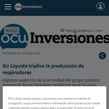
Análisis
Tiempo de lectura: 2 min.
Publicado el
07 abril 2020
OCU Inversiones
Air Liquide triplica la producción de
respiradores
Algunos aspectos de la actividad del grupo químico
francés le hacen bastante resiliente ante la crisis.
Air Liquide
172,38 EUR
OCU utiliza cookies propias y de terceros para analizar tus hábitos de
FR0000120073
navegación, lo que permite obtener información sobre qué te suscita interés
-0,84 EUR (-0,48 %)
y permite mejorar nuestra página web y tu seguridad. Si haces clic en el
07/08/2026 París