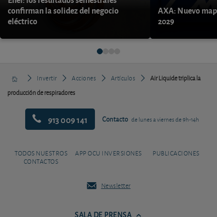
confirman la solidez del negocio
AXA: Nuevo mapa
eléctrico
2029
Invertir
Acciones
Artículos
Air Liquide triplica la
producción de respiradores
913 009 141
Contacto
de lunes a viernes de 9h-14h
TODOS NUESTROS
APP OCU INVERSIONES
PUBLICACIONES
CONTACTOS
Newsletter
SALA DE PRENSA