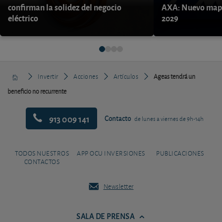
confirman la solidez del negocio
AXA: Nuevo mapa
eléctrico
2029
Invertir
Acciones
Artículos
Ageas tendrá un
beneficio no recurrente
913 009 141
Contacto
de lunes a viernes de 9h-14h
TODOS NUESTROS
APP OCU INVERSIONES
PUBLICACIONES
CONTACTOS
Newsletter
SALA DE PRENSA