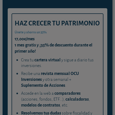
HAZ CRECER TU PATRIMONIO
Únete y ahorra un 35%
17,00€/mes
1 mes gratis y ¡35% de descuento durante el
primer año!
cartera virtual
Crea tu
y sigue a diario tus
inversiones.
revista mensual OCU
Recibe una
Inversiones
y otra semanal +
Suplemento de Acciones
.
comparadores
Accede en la web a
calculadoras
(acciones, fondos, ETF...),
,
modelos de contratos
, etc.
Resolvemos tus dudas
sobre fiscalidad y