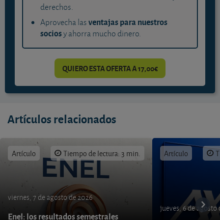
derechos.
ventajas para nuestros
Aprovecha las
socios
y ahorra mucho dinero.
QUIERO ESTA OFERTA A 17,00€
Artículos relacionados
Artículo
Tiempo de lectura: 3 min.
Artículo
T
viernes, 7 de agosto de 2026
jueves, 6 de agosto
Enel: los resultados semestrales