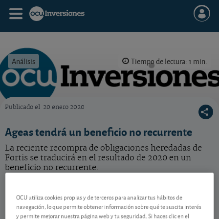
Análisis
Tiempo de lectura: 1 min.
Publicado el
20 enero 2020
OCU Inversiones
Ageas tendrá un beneficio no recurrente
La reciente recompra de obligaciones heredadas de
Fortis se traducirá en el resultado de 2020 en un
beneficio no recurrente.
Ageas
74,80 EUR
OCU utiliza cookies propias y de terceros para analizar tus hábitos de
BE0974264930
navegación, lo que permite obtener información sobre qué te suscita interés
0,6 EUR (0,81 %)
07/08/2026 Bruselas
y permite mejorar nuestra página web y tu seguridad. Si haces clic en el