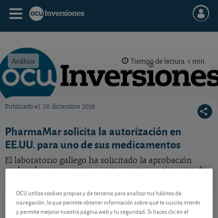
Análisis
Tiempo de lectura: 1 min.
Publicado el
20 diciembre 2019
OCU Inversiones
PharmaMar solicita la autorización en
EE.UU. para uno de sus medicamentos
El laboratorio gallego ha solicitado la aprobación
acelerada para su tratamiento contra un tipo raro de
cáncer de pulmón.
OCU utiliza cookies propias y de terceros para analizar tus hábitos de
PharmaMar
78,40 EUR
navegación, lo que permite obtener información sobre qué te suscita interés
ES0169501022
y permite mejorar nuestra página web y tu seguridad. Si haces clic en el