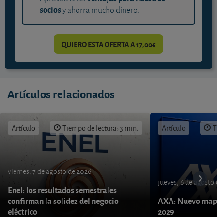
socios
y ahorra mucho dinero.
QUIERO ESTA OFERTA A 17,00€
Artículos relacionados
Artículo
Tiempo de lectura: 3 min.
Artículo
T
viernes, 7 de agosto de 2026
jueves, 6 de agosto
Enel: los resultados semestrales
confirman la solidez del negocio
AXA: Nuevo mapa
eléctrico
2029