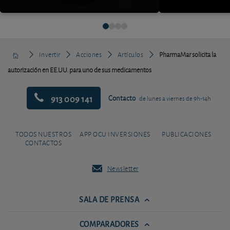
Invertir
Acciones
Artículos
PharmaMar solicita la
autorización en EE.UU. para uno de sus medicamentos
913 009 141
Contacto
de lunes a viernes de 9h-14h
TODOS NUESTROS
APP OCU INVERSIONES
PUBLICACIONES
CONTACTOS
Newsletter
SALA DE PRENSA
COMPARADORES