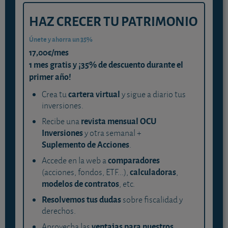
HAZ CRECER TU PATRIMONIO
Únete y ahorra un 35%
17,00€/mes
1 mes gratis y ¡35% de descuento durante el
primer año!
cartera virtual
Crea tu
y sigue a diario tus
inversiones.
revista mensual OCU
Recibe una
Inversiones
y otra semanal +
Suplemento de Acciones
.
comparadores
Accede en la web a
calculadoras
(acciones, fondos, ETF...),
,
modelos de contratos
, etc.
Resolvemos tus dudas
sobre fiscalidad y
derechos.
ventajas para nuestros
Aprovecha las