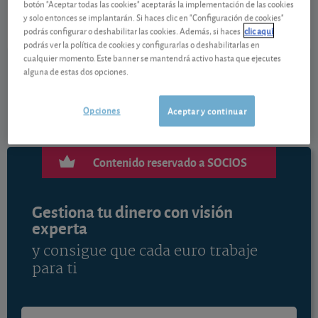
botón "Aceptar todas las cookies" aceptarás la implementación de las cookies
0,7 EUR (0,90 %)
07/08/2026 Madrid
y solo entonces se implantarán. Si haces clic en "Configuración de cookies"
podrás configurar o deshabilitar las cookies. Además, si haces
clic aquí
Ver detalladamente
podrás ver la política de cookies y configurarlas o deshabilitarlas en
cualquier momento. Este banner se mantendrá activo hasta que ejecutes
alguna de estas dos opciones.
En los últimos doce meses la cotización de
PharmaMar se ha más que duplicado. Vea el consejo
Opciones
Aceptar y continuar
de los analistas de OCU Inversiones para esta acción.
Contenido reservado a SOCIOS
Gestiona tu dinero con visión
experta
y consigue que cada euro trabaje
para ti