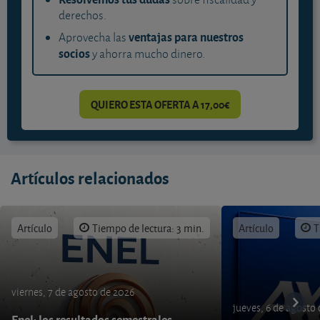
derechos.
ventajas para nuestros
Aprovecha las
socios
y ahorra mucho dinero.
QUIERO ESTA OFERTA A 17,00€
Artículos relacionados
Artículo
Tiempo de lectura: 3 min.
Artículo
T
viernes, 7 de agosto de 2026
jueves, 6 de agosto
Enel: los resultados semestrales