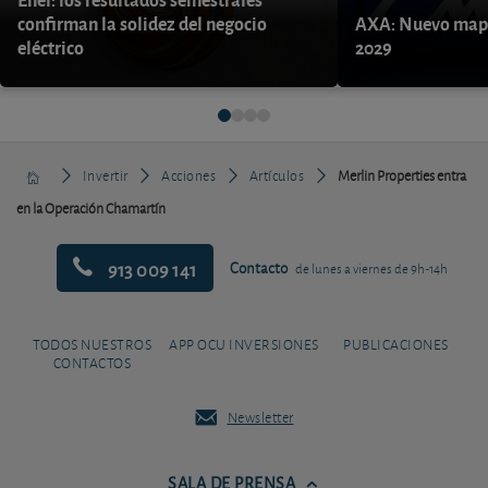
confirman la solidez del negocio
AXA: Nuevo mapa
eléctrico
2029
Invertir
Acciones
Artículos
Merlin Properties entra
en la Operación Chamartín
913 009 141
Contacto
de lunes a viernes de 9h-14h
TODOS NUESTROS
APP OCU INVERSIONES
PUBLICACIONES
CONTACTOS
Newsletter
SALA DE PRENSA