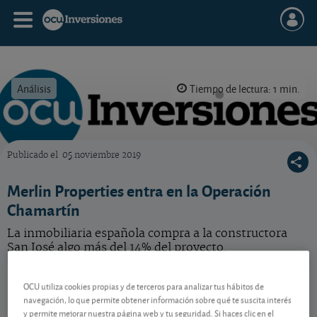
Análisis
Tiempo de lectura: 1 min.
Publicado el
05 noviembre 2019
OCU Inversiones
Merlin Properties entra en la Operación
Chamartín
La inmobiliaria española compra a la constructora
San José algo más del 14% del proyecto.
Merlin Properties
14,77 EUR
OCU utiliza cookies propias y de terceros para analizar tus hábitos de
ES0105025003
navegación, lo que permite obtener información sobre qué te suscita interés
-0,03 EUR (-0,20 %)
y permite mejorar nuestra página web y tu seguridad. Si haces clic en el
07/08/2026 Madrid