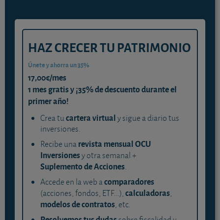
HAZ CRECER TU PATRIMONIO
Únete y ahorra un 35%
17,00€/mes
1 mes gratis y ¡35% de descuento durante el
primer año!
cartera virtual
Crea tu
y sigue a diario tus
inversiones.
revista mensual OCU
Recibe una
Inversiones
y otra semanal +
Suplemento de Acciones
.
comparadores
Accede en la web a
calculadoras
(acciones, fondos, ETF...),
,
modelos de contratos
, etc.
Resolvemos tus dudas
sobre fiscalidad y