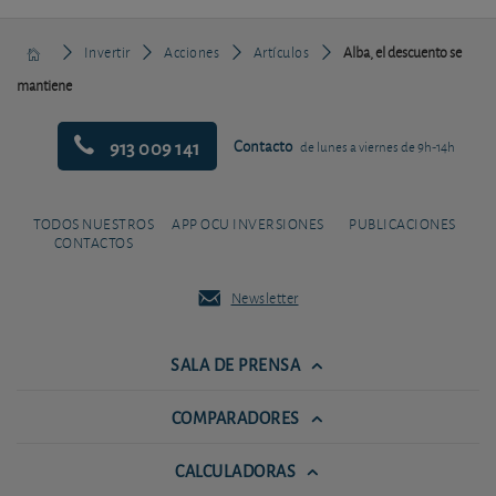
Invertir
Acciones
Artículos
Alba, el descuento se
mantiene
913 009 141
Contacto
de lunes a viernes de 9h-14h
TODOS NUESTROS
APP OCU INVERSIONES
PUBLICACIONES
CONTACTOS
Newsletter
SALA DE PRENSA
COMPARADORES
CALCULADORAS