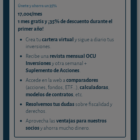
Únete y ahorra un 35%
17,00€/mes
1 mes gratis y ¡35% de descuento durante el
primer año!
cartera virtual
Crea tu
y sigue a diario tus
inversiones.
revista mensual OCU
Recibe una
Inversiones
y otra semanal +
Suplemento de Acciones
.
comparadores
Accede en la web a
calculadoras
(acciones, fondos, ETF...),
,
modelos de contratos
, etc.
Resolvemos tus dudas
sobre fiscalidad y
derechos.
ventajas para nuestros
Aprovecha las
socios
y ahorra mucho dinero.