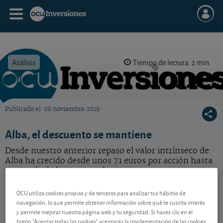
Análisis
Tiempo de lectura: 2 min.
Publicado el
08 noviembre 2019
OCU Inversiones
Alba, el descuento se mantiene
Desde nuestro anterior repaso el valor intrínseco de
Alba ha crecido desde unos 71 euros por acción hasta
poco más de los 74 actuales.
OCU utiliza cookies propias y de terceros para analizar tus hábitos de
Incluyendo la revalorización de la cotización y el
navegación, lo que permite obtener información sobre qué te suscita interés
y permite mejorar nuestra página web y tu seguridad. Si haces clic en el
pago de dividendos (2,19% al precio actual), la acción
botón "Aceptar todas las cookies" aceptarás la implementación de las cookies