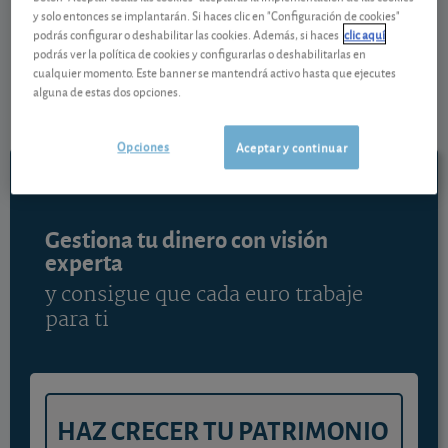
de la Corporación Financiera Alba ofrece un
y solo entonces se implantarán. Si haces clic en "Configuración de cookies"
rendimiento en euros del 9,5% en el último año y del
podrás configurar o deshabilitar las cookies. Además, si haces
clic aquí
podrás ver la política de cookies y configurarlas o deshabilitarlas en
4,25% de media anual en los últimos cinco años. Vea
cualquier momento. Este banner se mantendrá activo hasta que ejecutes
el análisis y el consejo de los analistas de OCU
alguna de estas dos opciones.
Inversiones para este valor.
Opciones
Aceptar y continuar
Contenido reservado a SOCIOS
Gestiona tu dinero con visión
experta
y consigue que cada euro trabaje
para ti
HAZ CRECER TU PATRIMONIO