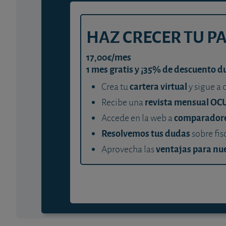
HAZ CRECER TU P
17,00€/mes
1 mes gratis y ¡35% de descuento d
cartera virtual
Crea tu
y sigue a 
revista mensual OC
Recibe una
comparador
Accede en la web a
Resolvemos tus dudas
sobre fis
ventajas para nue
Aprovecha las