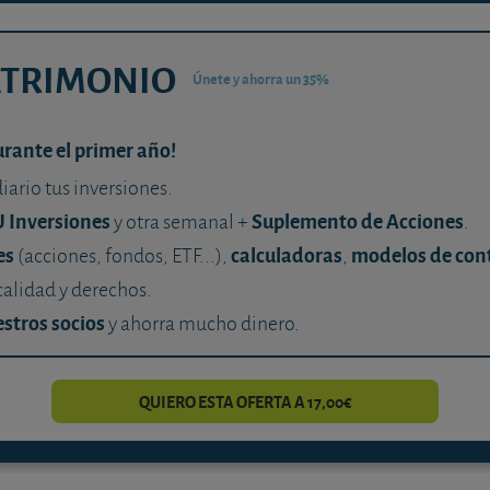
ATRIMONIO
Únete y ahorra un 35%
urante el primer año!
diario tus inversiones.
U Inversiones
Suplemento de Acciones
y otra semanal +
.
es
calculadoras
modelos de con
(acciones, fondos, ETF...),
,
calidad y derechos.
stros socios
y ahorra mucho dinero.
QUIERO ESTA OFERTA A 17,00€