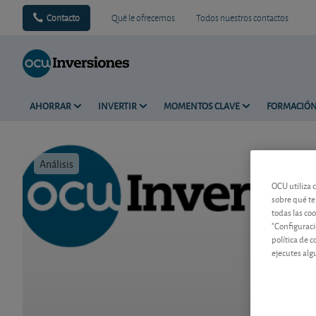
Contacto
Qué le ofrecemos
Todos nuestros contactos
AHORRAR
INVERTIR
MOMENTOS CLAVE
FORMACIÓ
Análisis
Tiempo de 
OCU utiliza 
sobre qué te
todas las co
"Configuraci
política de 
ejecutes alg