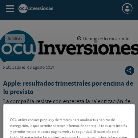
Análisis
Tiempo de lectura: 1 min.
Publicado el
08 agosto 2019
OCU Inversiones
Apple: resultados trimestrales por encima de
lo previsto
La compañía resiste con entereza la ralentización de
la demanda china.
OCU utiliza cookies propias y de terceros para analizar tus hábitos de
Apple
313,33 USD
navegación, lo que permite obtener información sobre qué te suscita interés
US0378331005
y permite mejorar nuestra página web y tu seguridad. Si haces clic en el
0,92 USD (0,29 %)
07/08/2026 Nasdaq
botón "Aceptar todas las cookies" aceptarás la implementación de las cookies