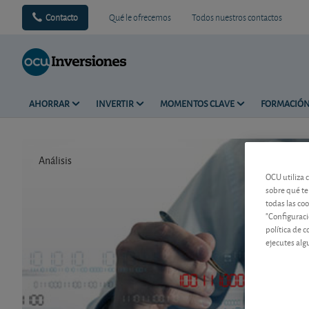
Contacto
Qué le ofrecemos
Todos nuestros contactos
AHORRAR
INVERTIR
MOMENTOS CLAVE
FORMACIÓ
Análisis
Tiempo de 
OCU utiliza 
sobre qué te
todas las co
"Configuraci
política de 
ejecutes alg