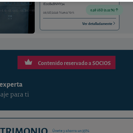
IE00B4BNMY34
0,38 USD (0,22 %)
06/08/2026 Nueva York
Ver detalladamente
Contenido reservado a SOCIOS
 experta
aje para ti
ATRIMONIO
Únete y ahorra un 35%