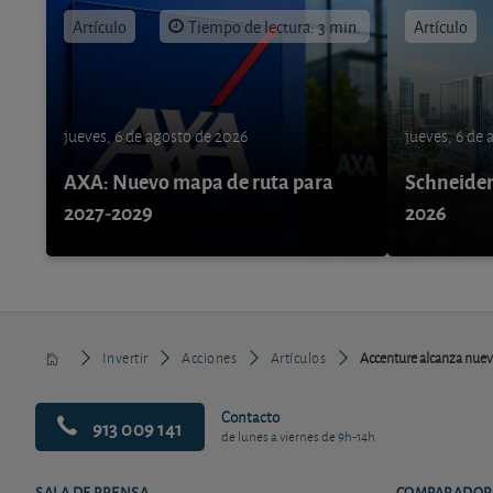
Artículo
Tiempo de lectura: 3 min.
Artículo
jueves, 6 de agosto de 2026
jueves, 6 de
AXA: Nuevo mapa de ruta para
Schneider 
2027-2029
2026
Invertir
Acciones
Artículos
Accenture alcanza nue
Contacto
913 009 141
de lunes a viernes de 9h-14h
SALA DE PRENSA
COMPARADOR