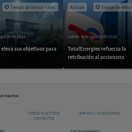
Tiempo de lectura: 1 min.
Artículo
Tiempo de lectur
 agosto de 2026
jueves, 6 de agosto de 2026
eleva sus objetivos para
TotalEnergies refuerza la
retribución al accionista
vos máximos
TODOS NUESTROS
APP OCU INVERSIONES
CONTACTOS
ES
CALCULADORAS