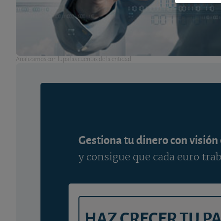
Analizamos con lupa las cuentas de la entidad.
Gestiona tu dinero con visión
y consigue que cada euro trab
HAZ CRECER TU P