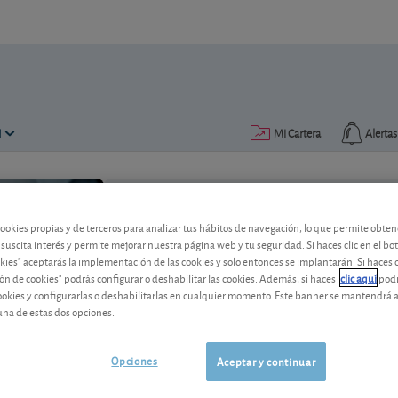
N
Mi Cartera
Alertas
Publicado el
03 julio 2019
lectura: 2 min.
cookies propias y de terceros para analizar tus hábitos de navegación, lo que permite obte
 suscita interés y permite mejorar nuestra página web y tu seguridad. Si haces clic en el bo
okies" aceptarás la implementación de las cookies y solo entonces se implantarán. Si haces c
Accenture alcanza nuevos 
ón de cookies" podrás configurar o deshabilitar las cookies. Además, si haces
clic aquí
podr
cookies y configurarlas o deshabilitarlas en cualquier momento. Este banner se mantendrá 
Los últimos resultados trimestrales del
una de estas dos opciones.
cotización se dispara en bolsa.
Opciones
Aceptar y continuar
Accenture
171,11 USD