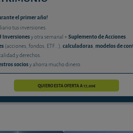
urante el primer año!
diario tus inversiones.
U Inversiones
Suplemento de Acciones
y otra semanal +
.
es
calculadoras
modelos de con
(acciones, fondos, ETF...),
,
calidad y derechos.
stros socios
y ahorra mucho dinero.
QUIERO ESTA OFERTA A 17,00€