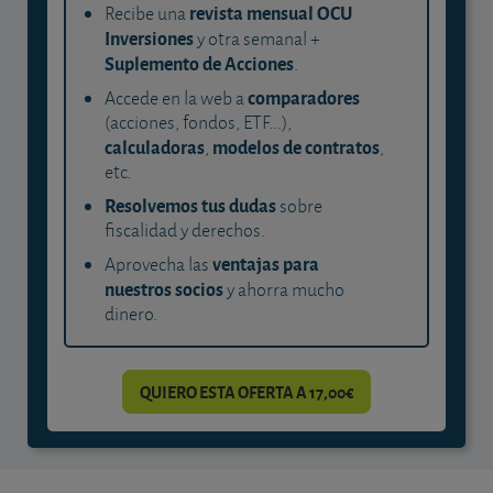
revista mensual OCU
Recibe una
Inversiones
y otra semanal +
Suplemento de Acciones
.
comparadores
Accede en la web a
(acciones, fondos, ETF...),
calculadoras
modelos de contratos
,
,
etc.
Resolvemos tus dudas
sobre
fiscalidad y derechos.
ventajas para
Aprovecha las
nuestros socios
y ahorra mucho
dinero.
QUIERO ESTA OFERTA A 17,00€