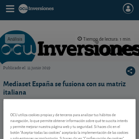
Análisis
Tiempo de lectura: 1 min.
Publicado el
11 junio 2019
OCU Inversiones
Mediaset España se fusiona con su matriz
italiana
Tras meses de rumores, finalmente la italiana
Mediaset y su filial española se fusionarán.
OCU utiliza cookies propias y de terceros para analizar tus hábitos de
navegación, lo que permite obtener información sobre qué te suscita interés
y permite mejorar nuestra página web y tu seguridad. Si haces clic en el
Contenido reservado a SOCIOS
botón "Aceptar todas las cookies" aceptarás la implementación de las cookies
y solo entonces se implantarán. Si haces clic en "Configuración de cookies"