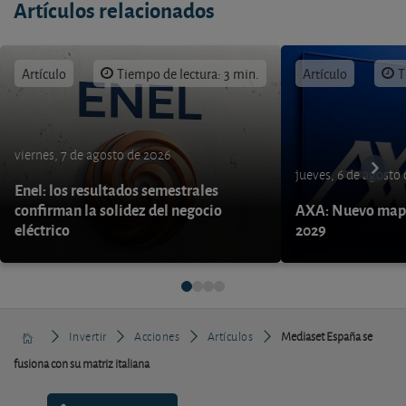
Artículos relacionados
Artículo
Tiempo de lectura: 3 min.
Artículo
T
viernes, 7 de agosto de 2026
jueves, 6 de agosto
Enel: los resultados semestrales
confirman la solidez del negocio
AXA: Nuevo mapa
eléctrico
2029
Invertir
Acciones
Artículos
Mediaset España se
fusiona con su matriz italiana