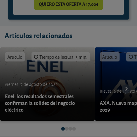
QUIERO ESTA OFERTA A 17,00€
Artículos relacionados
Artículo
Tiempo de lectura: 3 min.
Artículo
T
viernes, 7 de agosto de 2026
jueves, 6 de agosto
Enel: los resultados semestrales
confirman la solidez del negocio
AXA: Nuevo mapa
eléctrico
2029