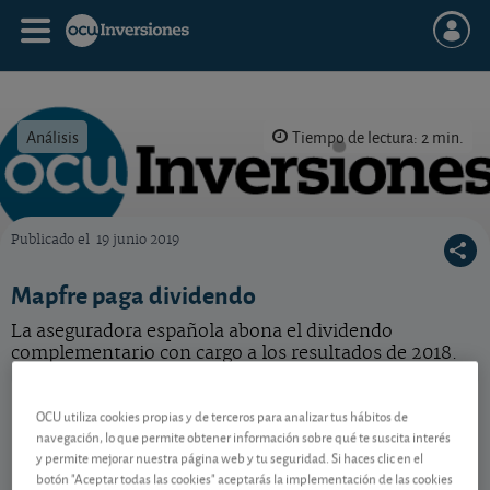
Análisis
Tiempo de lectura: 2 min.
Publicado el
19 junio 2019
OCU Inversiones
Mapfre paga dividendo
La aseguradora española abona el dividendo
complementario con cargo a los resultados de 2018.
Mapfre
4,42 EUR
OCU utiliza cookies propias y de terceros para analizar tus hábitos de
ES0124244E34
navegación, lo que permite obtener información sobre qué te suscita interés
-0,054 EUR (-1,21 %)
07/08/2026 Madrid
y permite mejorar nuestra página web y tu seguridad. Si haces clic en el
botón "Aceptar todas las cookies" aceptarás la implementación de las cookies