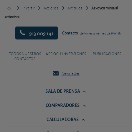
Invertir
Acciones
Artículos
Azkoyen mima al
accionista
913 009 141
Contacto
de lunes a viernes de 9h-14h
TODOS NUESTROS
APP OCU INVERSIONES
PUBLICACIONES
CONTACTOS
Newsletter
SALA DE PRENSA
COMPARADORES
CALCULADORAS