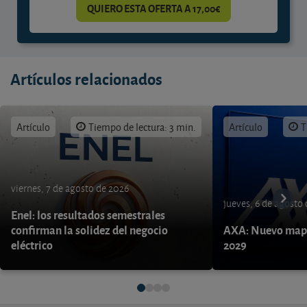
QUIERO ESTA OFERTA A 17,00€
Artículos relacionados
Artículo
Tiempo de lectura: 3 min.
Artículo
T
viernes, 7 de agosto de 2026
jueves, 6 de agosto
Enel: los resultados semestrales
confirman la solidez del negocio
AXA: Nuevo mapa
eléctrico
2029