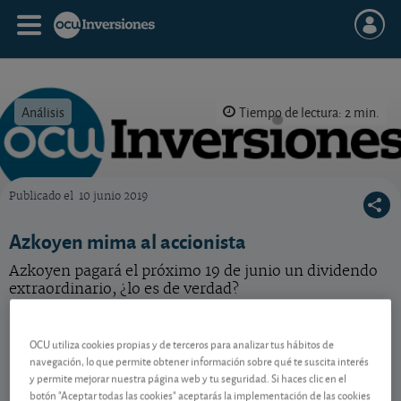
Análisis
Tiempo de lectura: 2 min.
Publicado el
10 junio 2019
OCU Inversiones
Azkoyen mima al accionista
Azkoyen pagará el próximo 19 de junio un dividendo
extraordinario, ¿lo es de verdad?
Azkoyen
10,10 EUR
-
OCU utiliza cookies propias y de terceros para analizar tus hábitos de
ES0112458312
navegación, lo que permite obtener información sobre qué te suscita interés
07/08/2026 Madrid
y permite mejorar nuestra página web y tu seguridad. Si haces clic en el
botón "Aceptar todas las cookies" aceptarás la implementación de las cookies