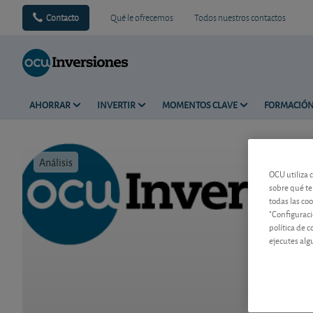
Contacto
Qué le ofrecemos
Todos nuestros contactos
AHORRAR
INVERTIR
MOMENTOS CLAVE
FORMACIÓ
Análisis
Tiempo de 
OCU utiliza 
sobre qué te
todas las co
"Configuraci
política de 
ejecutes alg