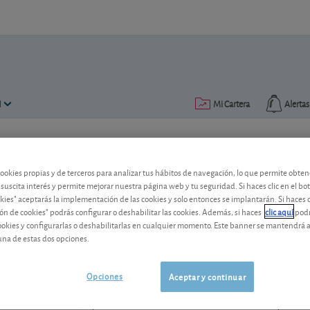
N
Mi Cartera
Alertas
Publicado el
22 mayo 2019
lectura: 2 min.
cookies propias y de terceros para analizar tus hábitos de navegación, lo que permite obte
Merlin Properties hace gal
 suscita interés y permite mejorar nuestra página web y tu seguridad. Si haces clic en el bo
okies" aceptarás la implementación de las cookies y solo entonces se implantarán. Si haces c
ón de cookies" podrás configurar o deshabilitar las cookies. Además, si haces
clic aquí
podr
La compañía española se beneficia del 
cookies y configurarlas o deshabilitarlas en cualquier momento. Este banner se mantendrá 
Además, sigue reestructurando su carter
una de estas dos opciones.
Merlin Properties
14,72 EUR
ES0105025003
Opciones
Aceptar y continuar
-0,08 EUR (-0,54 %)
07/08/2026 Madrid