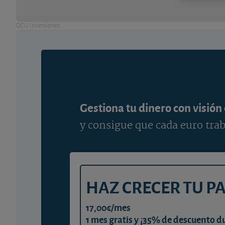
OCU Inversiones
Gestiona tu dinero con visión
y consigue que cada euro trab
HAZ CRECER TU P
17,00€/mes
1 mes gratis y ¡35% de descuento d