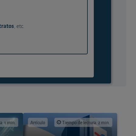
tratos
, etc.
a: 1 min.
Artículo
Tiempo de lectura: 2 min.