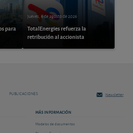
jueves, 6 de agosto de 2026
os para
TotalEnergies refuerza la
retribución al accionista
PUBLICACIONES
Newsletter
MÁS INFORMACIÓN
Modelos de documentos