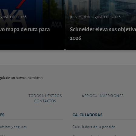
 agosto de 2026
jueves, 6 de agosto de 2026
o mapa de ruta para
Schneider eleva sus objetiv
9
2026
 gala de un buen dinamismo
TODOS NUESTROS
APP OCU INVERSIONES
CONTACTOS
ES
CALCULADORAS
sitos y seguros
Calculadora de la pensión