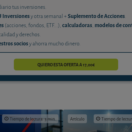
diario tus inversiones.
U Inversiones
Suplemento de Acciones
y otra semanal +
.
es
calculadoras
modelos de con
(acciones, fondos, ETF...),
,
calidad y derechos.
stros socios
y ahorra mucho dinero.
QUIERO ESTA OFERTA A 17,00€
Tiempo de lectura: 3 min.
Artículo
Tiempo de lectur