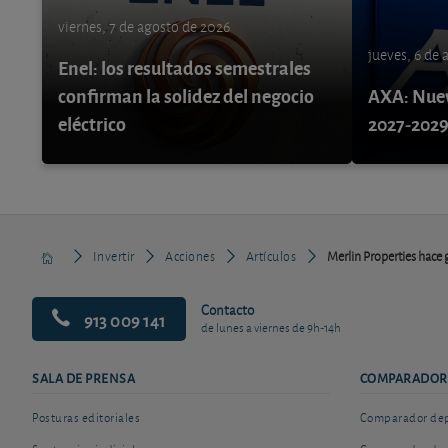
viernes, 7 de agosto de 2026
jueves, 6 de
Enel: los resultados semestrales
confirman la solidez del negocio
AXA: Nuev
eléctrico
2027-202
Invertir
Acciones
Artículos
Merlin Properties hace
Contacto
913 009 141
de lunes a viernes de 9h-14h
SALA DE PRENSA
COMPARADOR
Posturas editoriales
Comparador depó