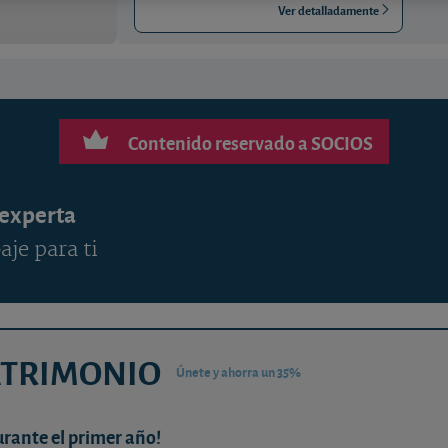
Ver detalladamente
Contenido reservado a SOCIOS
 experta
aje para ti
ATRIMONIO
Únete y ahorra un 35%
urante el primer año!