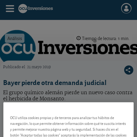
Análisis
Tiempo de lectura: 1 min.
Publicado el
21 mayo 2019
OCU Inversiones
Bayer pierde otra demanda judicial
El grupo químico alemán pierde un nuevo caso contra
el herbicida de Monsanto.
Bayer
49,81 EUR
OCU utiliza cookies propias y de terceros para analizar tus hábitos de
DE000BAY0017
navegación, lo que permite obtener información sobre qué te suscita interés
0,41 EUR (0,83 %)
07/08/2026 Fráncfort
y permite mejorar nuestra página web y tu seguridad. Si haces clic en el
botón "Aceptar todas las cookies" aceptarás la implementación de las cookies