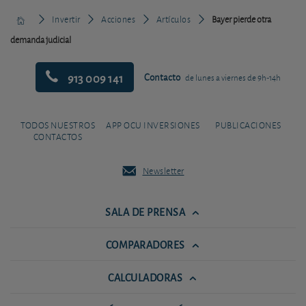
Invertir
Acciones
Artículos
Bayer pierde otra
demanda judicial
913 009 141
Contacto
de lunes a viernes de 9h-14h
TODOS NUESTROS
APP OCU INVERSIONES
PUBLICACIONES
CONTACTOS
Newsletter
SALA DE PRENSA
COMPARADORES
CALCULADORAS