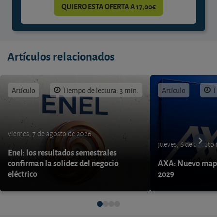
QUIERO ESTA OFERTA A 17,00€
Artículos relacionados
Artículo
Tiempo de lectura: 3 min.
Artículo
T
viernes, 7 de agosto de 2026
jueves, 6 de agosto
Enel: los resultados semestrales
confirman la solidez del negocio
AXA: Nuevo mapa
eléctrico
2029