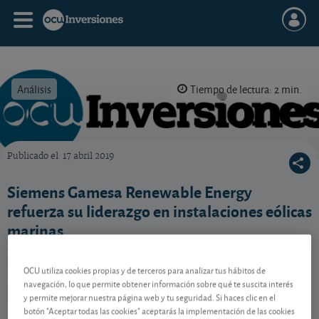
Análisis
Tiempo de lectura: 2 min.
Publicado el
17 abril 2019
OCU Inversiones
Siemens Gamesa Renewable Energy
refuerza su liderazgo en instalaciones eólicas
marinas
El especialista hispano-alemán en energía eólica ha
firmado un acuerdo con la francesa Eolien Maritime
OCU utiliza cookies propias y de terceros para analizar tus hábitos de
France, consorcio formado por EDF Renewable y
navegación, lo que permite obtener información sobre qué te suscita interés
y permite mejorar nuestra página web y tu seguridad. Si haces clic en el
Enbridge.
botón "Aceptar todas las cookies" aceptarás la implementación de las cookies