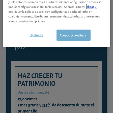
y solo entonces se implantarán. Si haces clic en "Configuración de cookies"
podrás configurar o deshabilitar las cookies. Además, si haces
clic aquí
Contenido reservado a SOCIOS
podrás ver la política de cookies y configurarlas o deshabilitarlas en
cualquier momento. Este banner se mantendrá activo hasta que ejecutes
alguna de estas dos opciones.
Gestiona tu dinero con visión
experta
Opciones
Aceptar y continuar
y consigue que cada euro trabaje
para ti
HAZ CRECER TU
PATRIMONIO
Únete y ahorra un 35%
17,00€/mes
1 mes gratis y ¡35% de descuento durante el
primer año!