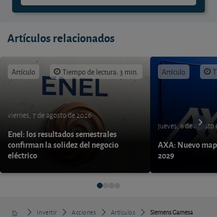
Artículos relacionados
Artículo
Tiempo de lectura: 3 min.
Artículo
T
viernes, 7 de agosto de 2026
jueves, 6 de agosto
Enel: los resultados semestrales
confirman la solidez del negocio
AXA: Nuevo mapa
eléctrico
2029
Invertir
Acciones
Artículos
Siemens Gamesa