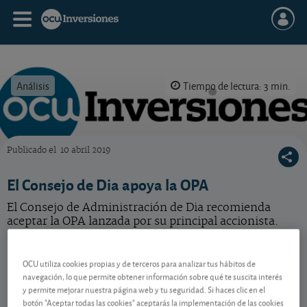
Análisis
Tiempo de lectura: 3 min.
Publicado el
10 abril 2019
OCU Inversiones
El Consejo de Dia apoya la OPA
El Consejo de Administración de Dia recomienda
aceptar la OPA lanzada por su principal accionista.
Dia
40,35 EUR
OCU utiliza cookies propias y de terceros para analizar tus hábitos de
ES0126775008
navegación, lo que permite obtener información sobre qué te suscita interés
-0,1 EUR (-0,25 %)
07/08/2026 Madrid
y permite mejorar nuestra página web y tu seguridad. Si haces clic en el
botón "Aceptar todas las cookies" aceptarás la implementación de las cookies