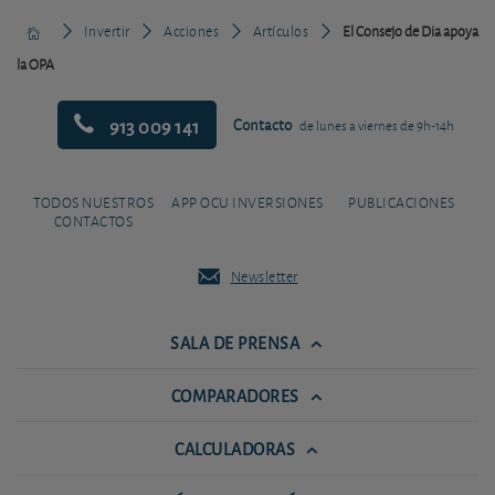
Invertir
Acciones
Artículos
El Consejo de Dia apoya
la OPA
913 009 141
Contacto
de lunes a viernes de 9h-14h
TODOS NUESTROS
APP OCU INVERSIONES
PUBLICACIONES
CONTACTOS
Newsletter
SALA DE PRENSA
COMPARADORES
CALCULADORAS