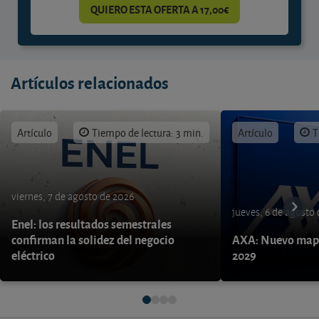
QUIERO ESTA OFERTA A 17,00€
Artículos relacionados
Artículo
Tiempo de lectura: 3 min.
Artículo
T
viernes, 7 de agosto de 2026
jueves, 6 de agosto
Enel: los resultados semestrales
confirman la solidez del negocio
AXA: Nuevo mapa
eléctrico
2029