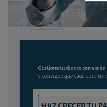
Analizamos con lupa las cuentas de la entidad.
Gestiona tu dinero con visión
y consigue que cada euro trab
HAZ CRECER TU P