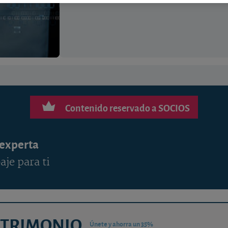
Contenido reservado a SOCIOS
 experta
aje para ti
ATRIMONIO
Únete y ahorra un 35%