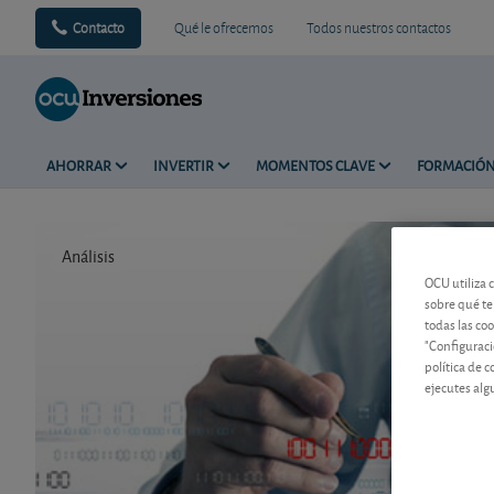
Contacto
Qué le ofrecemos
Todos nuestros contactos
AHORRAR
INVERTIR
MOMENTOS CLAVE
FORMACIÓ
Análisis
Tiempo de 
OCU utiliza 
sobre qué te
todas las co
"Configuraci
política de 
ejecutes alg