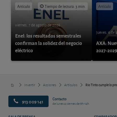
Artículo
Tiempo de lectura: 3 min.
Artículo
viernes, 7 de agosto de 2026
jueves, 6 de
Enel: los resultados semestrales
confirman la solidez del negocio
AXA: Nuev
eléctrico
2027-202
Invertir
Acciones
Artículos
Rio Tinto cumple lo pr
Contacto
913 009 141
de lunes a viernes de 9h-14h
SALA DE PRENSA
COMPARADOR