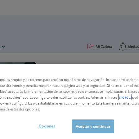
N
Mi Cartera
Alertas
Publicado el
05 marzo 2019
lectura: 2 min.
cookies propias y de terceros para analizar tus hábitos de navegación, lo que permite obte
 suscita interés y permite mejorar nuestra página web y tu seguridad. Si haces clic en el bo
okies" aceptarás la implementación de las cookies y solo entonces se implantarán. Si haces c
ón de cookies" podrás configurar o deshabilitar las cookies. Además, si haces
clic aquí
podr
cookies y configurarlas o deshabilitarlas en cualquier momento. Este banner se mantendrá 
una de estas dos opciones.
Rio Tinto cumple lo prometi
Opciones
Aceptar y continuar
El grupo minero anglo-australiano repa
la subida del mineral de hierro, la coti