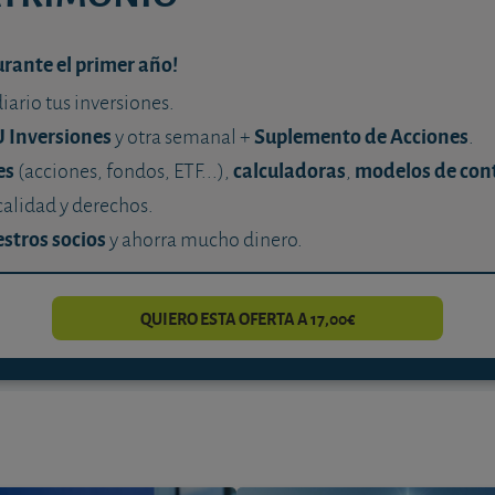
urante el primer año!
diario tus inversiones.
U Inversiones
Suplemento de Acciones
y otra semanal +
.
es
calculadoras
modelos de con
(acciones, fondos, ETF...),
,
calidad y derechos.
stros socios
y ahorra mucho dinero.
QUIERO ESTA OFERTA A 17,00€