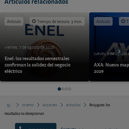
Artículos relacionados
Artículo
Tiempo de lectura: 3 min.
Artículo
T
viernes, 7 de agosto de 2026
jueves, 6 de agosto
Enel: los resultados semestrales
confirman la solidez del negocio
AXA: Nuevo mapa
eléctrico
2029
Invertir
Acciones
Artículos
Bouygues: los
resultados no decepcionan