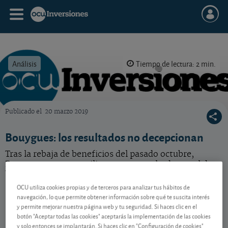
Análisis
Tiempo de lectura: 2 min.
Publicado el
20 marzo 2019
OCU Inversiones
Bouygues: los resultados no decepcionan
Tras la rebaja de beneficios del pasado octubre,
Bouygues nos tranquiliza con un resultado anual de
bastante buena calidad.
OCU utiliza cookies propias y de terceros para analizar tus hábitos de
navegación, lo que permite obtener información sobre qué te suscita interés
y permite mejorar nuestra página web y tu seguridad. Si haces clic en el
Contenido reservado a SOCIOS
botón "Aceptar todas las cookies" aceptarás la implementación de las cookies
y solo entonces se implantarán. Si haces clic en "Configuración de cookies"