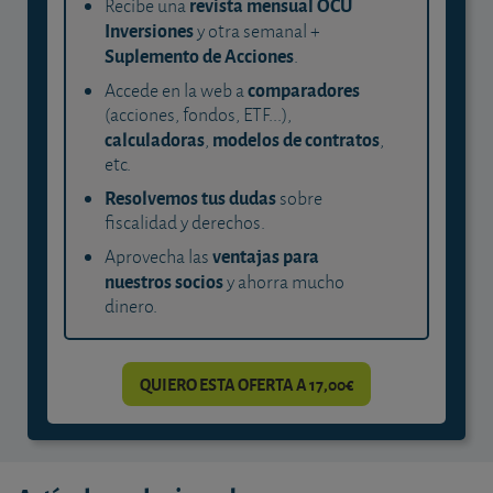
revista mensual OCU
Recibe una
Inversiones
y otra semanal +
Suplemento de Acciones
.
comparadores
Accede en la web a
(acciones, fondos, ETF...),
calculadoras
modelos de contratos
,
,
etc.
Resolvemos tus dudas
sobre
fiscalidad y derechos.
ventajas para
Aprovecha las
nuestros socios
y ahorra mucho
dinero.
QUIERO ESTA OFERTA A 17,00€