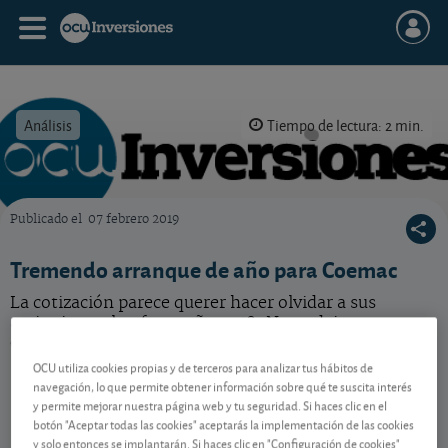
Análisis
Tiempo de lectura: 2 min.
Publicado el
07 febrero 2019
OCU Inversiones
Tremendo arranque de año para Coemac
La cotización parece querer hacer olvidar a sus
accionistas el nefasto año 2018. No se deje tentar por
estos cantos de sirena.
OCU utiliza cookies propias y de terceros para analizar tus hábitos de
navegación, lo que permite obtener información sobre qué te suscita interés
y permite mejorar nuestra página web y tu seguridad. Si haces clic en el
Contenido reservado a SOCIOS
botón "Aceptar todas las cookies" aceptarás la implementación de las cookies
y solo entonces se implantarán. Si haces clic en "Configuración de cookies"