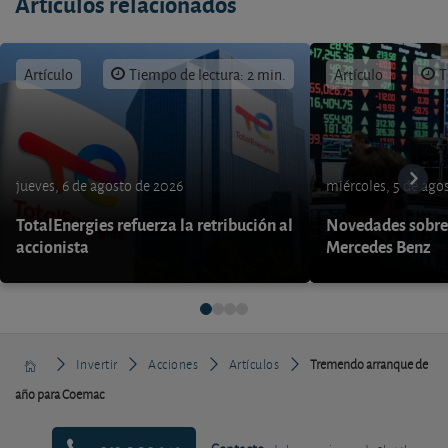
Artículos relacionados
Artículo
Tiempo de lectura: 2 min.
Artículo
T
jueves, 6 de agosto de 2026
miércoles, 5 de ago
TotalEnergies refuerza la retribución al
Novedades sobre
accionista
Mercedes Benz
Invertir
Acciones
Artículos
Tremendo arranque de
año para Coemac