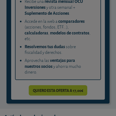
revista mensual OCU
Recibe una
Inversiones
y otra semanal +
Suplemento de Acciones
.
comparadores
Accede en la web a
(acciones, fondos, ETF...),
calculadoras
modelos de contratos
,
,
etc.
Resolvemos tus dudas
sobre
fiscalidad y derechos.
ventajas para
Aprovecha las
nuestros socios
y ahorra mucho
dinero.
QUIERO ESTA OFERTA A 17,00€