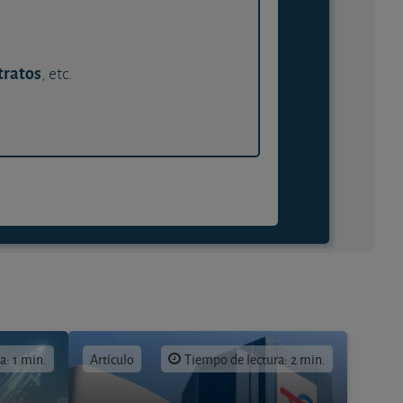
tratos
, etc.
a: 1 min.
Artículo
Tiempo de lectura: 2 min.