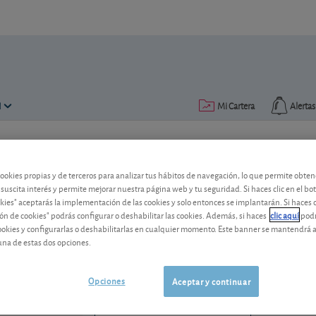
N
Mi Cartera
Alertas
Publicado el
13 noviembre 2018
lectura: 1 min.
cookies propias y de terceros para analizar tus hábitos de navegación, lo que permite obte
Las ventas trimestrales de E
 suscita interés y permite mejorar nuestra página web y tu seguridad. Si haces clic en el bo
okies" aceptarás la implementación de las cookies y solo entonces se implantarán. Si haces c
ón de cookies" podrás configurar o deshabilitar las cookies. Además, si haces
clic aquí
podr
Una buena noticia para el crecimiento 
cookies y configurarlas o deshabilitarlas en cualquier momento. Este banner se mantendrá 
una de estas dos opciones.
Eli Lilly
1.191,94 USD
-
US5324571083
Opciones
Aceptar y continuar
06/08/2026 Nueva
York