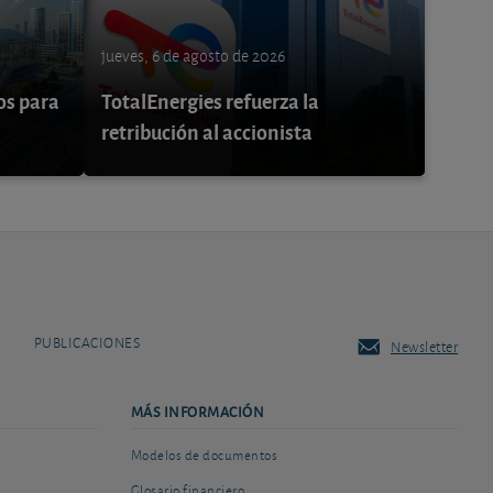
jueves, 6 de agosto de 2026
os para
TotalEnergies refuerza la
retribución al accionista
PUBLICACIONES
Newsletter
MÁS INFORMACIÓN
Modelos de documentos
Glosario financiero