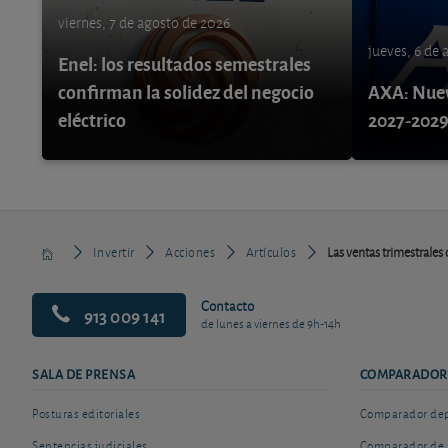
viernes, 7 de agosto de 2026
jueves, 6 de
Enel: los resultados semestrales
confirman la solidez del negocio
AXA: Nuev
eléctrico
2027-202
Invertir
Acciones
Artículos
Las ventas trimestrales
Contacto
913 009 141
de lunes a viernes de 9h-14h
SALA DE PRENSA
COMPARADOR
Posturas editoriales
Comparador depó
Sentencias judiciales
Comparador de 