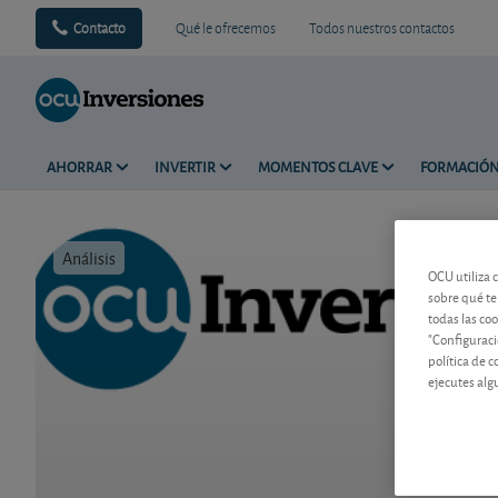
Contacto
Qué le ofrecemos
Todos nuestros contactos
AHORRAR
INVERTIR
MOMENTOS CLAVE
FORMACIÓ
Análisis
Tiempo de 
OCU utiliza 
sobre qué te
todas las co
"Configuraci
política de 
ejecutes alg