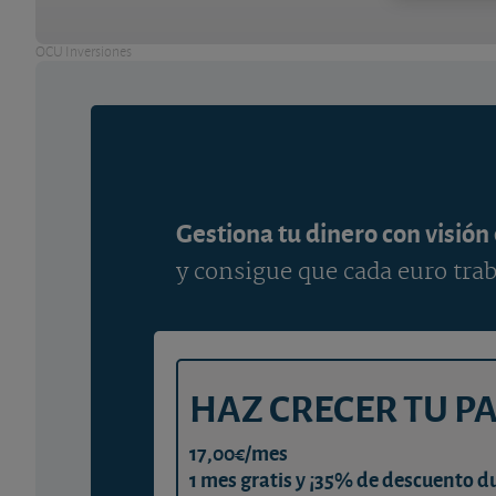
OCU Inversiones
Gestiona tu dinero con visión
y consigue que cada euro trab
HAZ CRECER TU P
17,00€/mes
1 mes gratis y ¡35% de descuento d