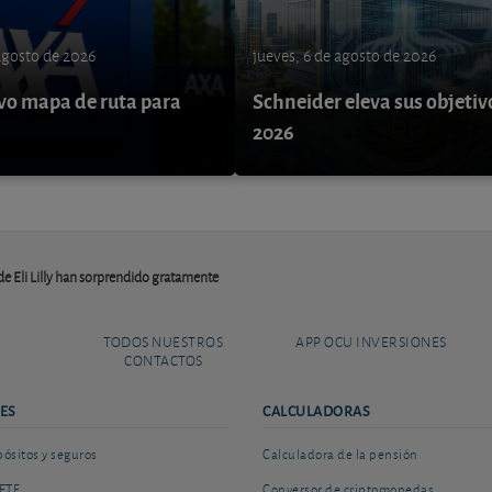
 agosto de 2026
jueves, 6 de agosto de 2026
o mapa de ruta para
Schneider eleva sus objetiv
9
2026
 de Eli Lilly han sorprendido gratamente
TODOS NUESTROS
APP OCU INVERSIONES
CONTACTOS
ES
CALCULADORAS
sitos y seguros
Calculadora de la pensión
ETF
Conversor de criptomonedas