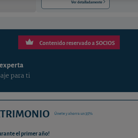
Ver detalladamente
Contenido reservado a SOCIOS
 experta
aje para ti
ATRIMONIO
Únete y ahorra un 35%
urante el primer año!