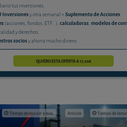
diario tus inversiones.
U Inversiones
Suplemento de Acciones
y otra semanal +
.
es
calculadoras
modelos de con
(acciones, fondos, ETF...),
,
calidad y derechos.
stros socios
y ahorra mucho dinero.
QUIERO ESTA OFERTA A 17,00€
Tiempo de lectura: 3 min.
Artículo
Tiempo de lectur