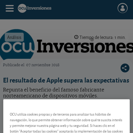
Análisis
Tiempo de lectura: 1 min.
Publicado el
07 noviembre 2018
OCU Inversiones
El resultado de Apple supera las expectativas
Repunta el beneficio del famoso fabricante
norteamericano de dispositivos móviles.
Apple
311,00 USD
-
OCU utiliza cookies propias y de terceros para analizar tus hábitos de
US0378331005
navegación, lo que permite obtener información sobre qué te suscita interés
05/08/2026 Nasdaq
y permite mejorar nuestra página web y tu seguridad. Si haces clic en el
botón "Aceptar todas las cookies" aceptarás la implementación de las cookies