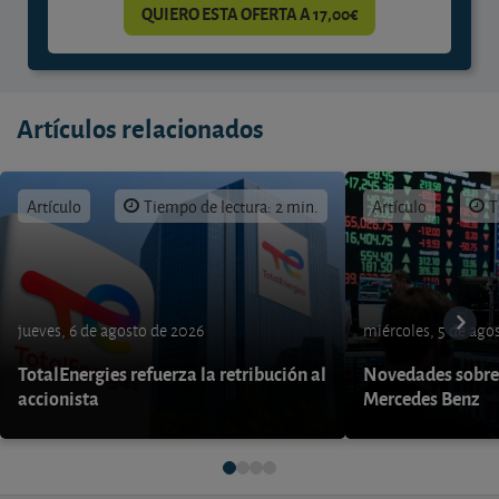
QUIERO ESTA OFERTA A 17,00€
Artículos relacionados
Artículo
Tiempo de lectura: 2 min.
Artículo
T
jueves, 6 de agosto de 2026
miércoles, 5 de ago
TotalEnergies refuerza la retribución al
Novedades sobre
accionista
Mercedes Benz